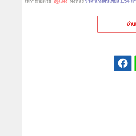
เพราะก่อด้วย
‘อิฐแดง’
ทั้งหลัง
ราคาเริ่มต้นเพียง 1.54 ล
อ่าน