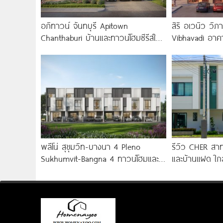
อภิทาวน์ จันทบุรี Apitown
สิริ อเวนิว วิ
Chanthaburi บ้านและทาวน์โฮมซีรีส์ใหม่
Vibhavadi อาคา
พร้อม Clubhouse และ Fitness 24
พลีโน่ สุขุมวิท-บางนา 4 Pleno
รีวิว CHER สาท
Sukhumvit-Bangna 4 ทาวน์โฮมและ
และบ้านแฝด ใก
บ้านรูปแบบใหม่ ใกล้ MEGA บางนา
สายสีม่วงใต้ สถ
3.59