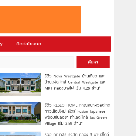
ry
ติดต่อโฆษณา
ค้นหา
รีวิว Nova Westgate บ้านเดี่ยว และ
บ้านแฝด ใกล้ Central Westgate และ
MRT คลองบางไผ่ เริ่ม 4.29 ล้าน*
รีวิว RESEO HOME กาญจนา-เวสต์เกต
ทาวน์โฮมใหม่ สไตล์ Fusion Japanese
พร้อมชั้นลอย* ทำเลดี ใกล้ Jas Green
Village เริ่ม 2.59 ล้าน*
รีวิว อณาสิริ รังสิต-คลอง 3 บ้านสไตล์