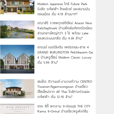
Modern Japanese ใกล้ Future Park
รังสิต รถไฟฟ้า โทลล์เวย์ และสนามบิน
ดอนเมือง เริ่ม 4.19 ล้านบาท*
อณาสิริ ราชพฤกษ์ตัดใหม่ Anasiri New
Ratchaphruek บ้านสไตล์เมดิเตอร์เรเนียน
ส่วนกลางใหญ่กว่า 3 ไร่ พร้อม Lake
และสระระบบเกลือ เริ่ม 4.39 ล้าน*
แกรนด์ เบอร์ลิงตัน เพชรเกษม-สาย 4
GRAND BURLINGTON Petchkasem-Sai
4 บ้านหรูดีไซน์ Modern Classic Luxury
เริ่ม 5.99 ล้าน*
เซนโทร ติวานนท์-งามวงศ์วาน CENTRO
Tiwanon-Ngamwongwan บ้านเดี่ยว
ดีไซน์ใหม่จาก AP Thai ใกล้ทางด่วนและ
รถไฟฟ้า เริ่ม 12-16 ล้าน*
เดอะ ซิตี้ พระราม 9-อ่อนนุช THE CITY
Rama 9-Onnut บ้านเดี่ยวหรูฟังก์ชัน