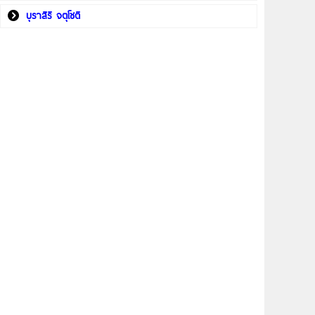
บุราสิริ จตุโชติ