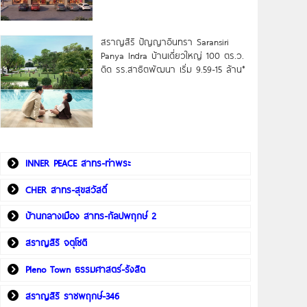
สราญสิริ ปัญญาอินทรา Saransiri
Panya Indra บ้านเดี่ยวใหญ่ 100 ตร.ว.
ดิด รร.สาธิตพัฒนา เริ่ม 9.59-15 ล้าน*
INNER PEACE สาทร-ท่าพระ
CHER สาทร-สุขสวัสดิ์
บ้านกลางเมือง สาทร-กัลปพฤกษ์ 2
สราญสิริ จตุโชติ
Pleno Town ธรรมศาสตร์-รังสิต
สราญสิริ ราชพฤกษ์-346