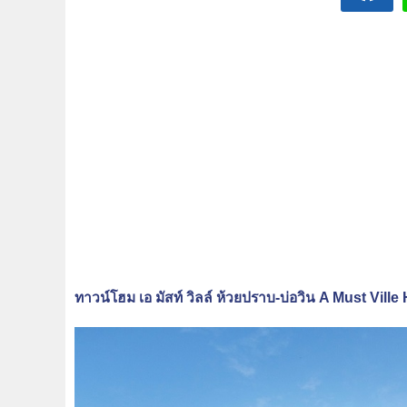
ทาวน์โฮม เอ มัสท์ วิลล์ ห้วยปราบ-บ่อวิน A Must Vil