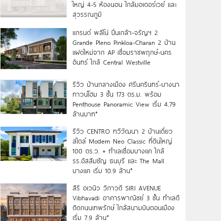
ใหญ่ 4-5 ห้องนอน ใกล้มอเตอร์เวย์ และ
สุวรรณภูมิ
แกรนด์ พลีโน่ ปิ่นเกล้า-จรัญฯ 2
Grande Pleno Pinkloa-Charan 2 บ้าน
แฝดใหม่จาก AP เชื่อมราชพฤกษ์-นคร
อินทร์ ใกล้ Central Westville
รีวิว บ้านกลางเมือง ศรีนครินทร์-บางนา
ทาวน์โฮม 3 ชั้น 173 ตร.ม. พร้อม
Penthouse Panoramic View เริ่ม 4.79
ล้านบาท*
รีวิว CENTRO ทวีวัฒนา 2 บ้านเดี่ยว
สไตล์ Modern Neo Classic ที่ดินใหญ่
100 ตร.ว. + ทำเลเชื่อมบางแค ใกล้
รร.อัสสัมชัญ ธนบุรี และ The Mall
บางแค เริ่ม 10.9 ล้าน*
สิริ อเวนิว วิภาวดี SIRI AVENUE
Vibhavadi อาคารพาณิชย์ 3 ชั้น ทำเลดี
ติดถนนเทพรักษ์ ใกล้สนามบินดอนเมือง
เริ่ม 7.9 ล้าน*