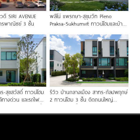
ภาวดี SIRI AVENUE
พลีโน่ แพรกษา-สุขุมวิท Pleno
รพาณิชย์ 3 ชั้น
Praksa-Sukhumvit ทาวน์โฮมและบ้าน
แฝดใหม่ ติดถนนสุขุมวิทสายเก่า
พร้อม Fitness 24 ชม.*
ร-สุขสวัสดิ์ ทาวน์โฮม
รีวิว บ้านกลางเมือง สาทร-กัลปพฤกษ์
ล้ทางด่วน และรถไฟฟ้า
2 ทาวน์โฮม 3 ชั้น ติดถนนใหญ่
านีแยกประชาอุทิศ เริ่ม
กัลปพฤกษ์ เชื่อมต่อสาทร เพียง