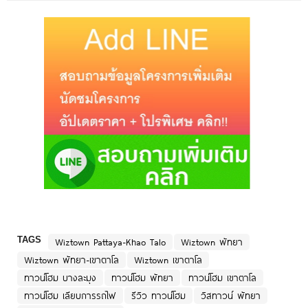
TAGS
Wiztown Pattaya-Khao Talo
Wiztown พัทยา
Wiztown พัทยา-เขาตาโล
Wiztown เขาตาโล
ทาวน์โฮม บางละมุง
ทาวน์โฮม พัทยา
ทาวน์โฮม เขาตาโล
ทาวน์โฮม เลียบการรถไฟ
รีวิว ทาวน์โฮม
วิสทาวน์ พัทยา