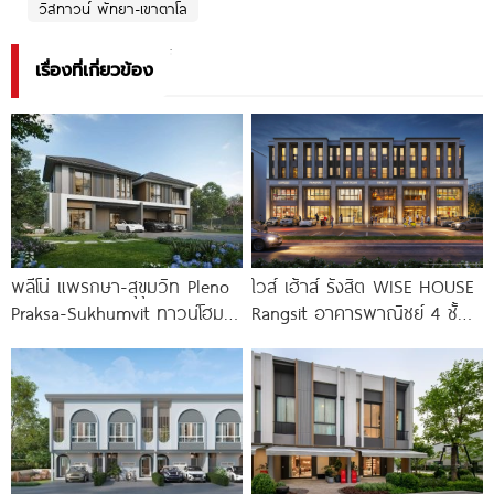
วิสทาวน์ พัทยา-เขาตาโล
เรื่องที่เกี่ยวข้อง
พลีโน่ แพรกษา-สุขุมวิท Pleno
ไวส์ เฮ้าส์ รังสิต WISE HOUSE
Praksa-Sukhumvit ทาวน์โฮม
Rangsit อาคารพาณิชย์ 4 ชั้น
และบ้านแฝดใหม่ ติดถนนสุขุมวิท
จาก
สายเก่า พร้อม Fitness 24 ชม.*