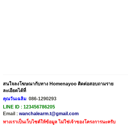
สนใจลงโฆษณากับทาง Homenayoo ติดต่อสอบถามราย
ละเอียดได้ที่
คุณวันเฉลิม
086-1290293
LINE ID :
123456786205
Email :
wanchalearm.t@gmail.com
ทางเราเป็นเว็บไซต์ให้ข้อมูล ไม่ใช่เจ้าของโครงการนะครับ