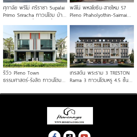
ศุภาลัย พรีโม่ ศรีราชา Supalai
พลีโน่ พหลโยธิน-สายไหม 57
Primo Sriracha ทาวน์โฮม บ้าน
Pleno Phaholyothin-Saimai
แฝด และบ้านเดี่ยว ใกล้เชื่อม
57 พรีเมียมทาวน์โฮมโครงการ
มอเตอร์เวย์
ใหม่จาก AP ทำเลใจกลาง
สายไหม ใกล้
รีวิว Pleno Town
เทรสตัน พระราม 3 TRESTON
ธรรมศาสตร์-รังสิต ทาวน์โฮม
Rama 3 ทาวน์โฮมหรู 4.5 ชั้น
และบ้านแฝด 2 ชั้น ใกล้
พร้อมลิฟต์ส่วนตัว
ม.ธรรมศาสตร์