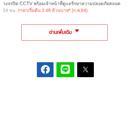
วงจรปิด CCTV พร้อมเจ้าหน้าที่ดูแลรักษาความปลอดภัยตลอด
24 ชม.
ราคาเริ่มต้น 2.49 ล้านบาท* (ก.พ.64)
อ่านเพิ่มเติม