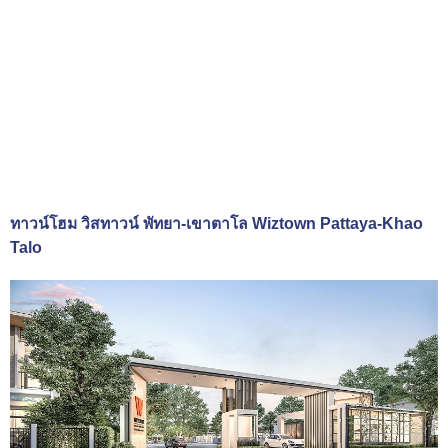
ทาวน์โฮม วิสทาวน์ พัทยา-เขาตาโล Wiztown Pattaya-Khao
Talo