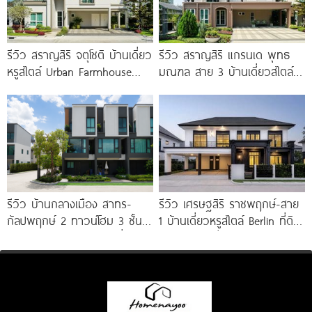
รีวิว สราญสิริ จตุโชติ บ้านเดี่ยว
รีวิว สราญสิริ แกรนเด พุทธ
หรูสไตล์ Urban Farmhouse​
มณฑล สาย 3 บ้านเดี่ยวสไตล์
ส่วนกลางใหญ่วิวทะเลสาบ ใกล้
Modern Farmhouse 100
ทางด่วนจตุโชติ เริ่ม 8.59
รีวิว บ้านกลางเมือง สาทร-
รีวิว เศรษฐสิริ ราชพฤกษ์-สาย
กัลปพฤกษ์ 2 ทาวน์โฮม 3 ชั้น
1 บ้านเดี่ยวหรูสไตล์ Berlin ที่ดิน
ติดถนนใหญ่กัลปพฤกษ์ เชื่อมต่อ
100 ตร.ว. เริ่ม
สาทร เพียง