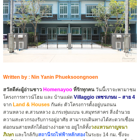
Written by : Nin Yanin Phueksoongnoen
สวัสดีค่ะผู้อ่านชาว
Homenayoo
ที่รักทุกคน
วันนี้เราจะพามาชม
โครงการทาวน์โฮม และ บ้านแฝด
Villaggio เพชรเกษม – สาย 4
จาก
Land & Houses
กันค่ะ ตัวโครงการตั้งอยู่บนถนน
สวนหลวง ต.สวนหลวง อ.กระทุ่มแบน จ.สมุทรสาคร สิ่งอำนวย
ความสะดวกรองรับการอยู่อาศัย สามารถเดินทางได้สะดวกเชื่อม
ต่อถนนสายหลักได้อย่างง่ายดาย อยู่ใกล้ทั้ง
วงแหวนกาญจนา
ภิเษก
และใกล้กับ
สถานีรถไฟฟ้าหลักสอง
ในระยะ 14 กม. ซึ่งจะ