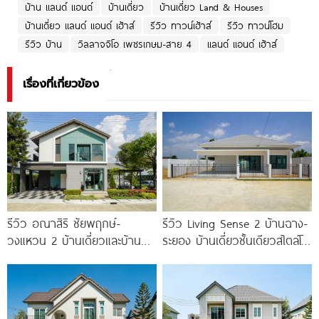
บ้าน แลนด์ แอนด์
บ้านเดี่ยว
บ้านเดี่ยว Land & Houses
บ้านเดี่ยว แลนด์ แอนด์ เฮ้าส์
รีวิว ทาวน์เฮ้าส์
รีวิว ทาวน์โฮม
รีวิว บ้าน
วิลลาจจิโอ เพชรเกษม-สาย 4
แลนด์ แอนด์ เฮ้าส์
เรื่องที่เกี่ยวข้อง
รีวิว อณาสิริ ชัยพฤกษ์-
รีวิว Living Sense 2 บ้านฉาง-
วงแหวน 2 บ้านเดี่ยวและบ้าน
ระยอง บ้านเดี่ยวชั้นเดียวสไตล์โม
แฝดดีไซน์ Lagom ติดถนนถนน
เดิร์น ทำเล EEC ใกล้สุขุมวิท
บางกรวย-ไทรน้อย เริ่ม 4.59
มอเตอร์เวย์
ล้าน*