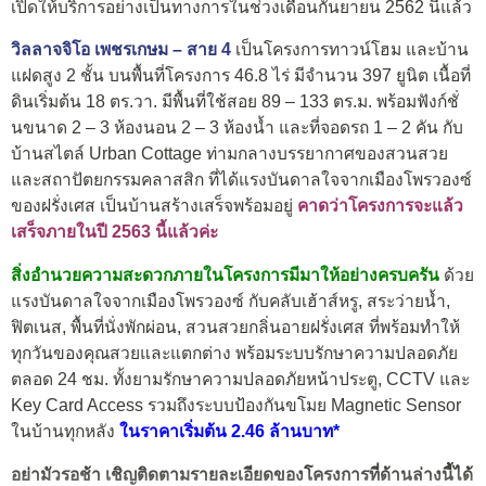
เปิดให้บริการอย่างเป็นทางการในช่วงเดือนกันยายน 2562 นี้แล้ว
วิลลาจจิโอ เพชรเกษม – สาย 4
เป็นโครงการทาวน์โฮม และบ้าน
แฝดสูง 2 ชั้น บนพื้นที่โครงการ 46.8 ไร่ มีจำนวน 397 ยูนิต เนื้อที่
ดินเริ่มต้น 18 ตร.วา. มีพื้นที่ใช้สอย 89 – 133 ตร.ม. พร้อมฟังก์ชั่
นขนาด 2 – 3 ห้องนอน 2 – 3 ห้องน้ำ และที่จอดรถ 1 – 2 คัน กับ
บ้านสไตล์ Urban Cottage ท่ามกลางบรรยากาศของสวนสวย
และสถาปัตยกรรมคลาสสิก ที่ได้แรงบันดาลใจจากเมืองโพรวองซ์
ของฝรั่งเศส เป็นบ้านสร้างเสร็จพร้อมอยู่
คาดว่าโครงการจะแล้ว
เสร็จภายในปี 2563 นี้แล้วค่ะ
สิ่งอำนวยความสะดวกภายในโครงการมีมาให้อย่างครบครัน
ด้วย
แรงบันดาลใจจากเมืองโพรวองซ์ กับคลับเฮ้าส์หรู, สระว่ายน้ำ,
ฟิตเนส, พื้นที่นั่งพักผ่อน, สวนสวยกลิ่นอายฝรั่งเศส ที่พร้อมทำให้
ทุกวันของคุณสวยและแตกต่าง พร้อมระบบรักษาความปลอดภัย
ตลอด 24 ชม. ทั้งยามรักษาความปลอดภัยหน้าประตู, CCTV และ
Key Card Access รวมถึงระบบป้องกันขโมย Magnetic Sensor
ในบ้านทุกหลัง
ในราคาเริ่มต้น 2.46 ล้านบาท*
อย่ามัวรอช้า เชิญติดตามรายละเอียดของโครงการที่ด้านล่างนี้ได้