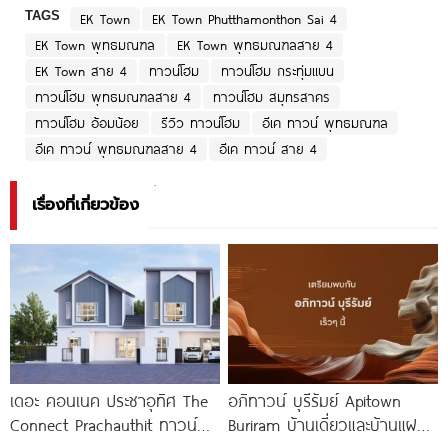
TAGS
EK Town
EK Town Phutthamonthon Sai 4
EK Town พุทธมณฑล
EK Town พุทธมณฑลสาย 4
EK Town สาย 4
ทาวน์โฮม
ทาวน์โฮม กระทุ่มแบน
ทาวน์โฮม พุทธมณฑลสาย 4
ทาวน์โฮม สมุทรสาคร
ทาวน์โฮม อ้อมน้อย
รีวิว ทาวน์โฮม
อีเค ทาวน์ พุทธมณฑล
อีเค ทาวน์ พุทธมณฑลสาย 4
อีเค ทาวน์ สาย 4
เรื่องที่เกี่ยวข้อง
เดอะ คอนเนค ประชาอุทิศ The
อภิทาวน์ บุรีรัมย์ Apitown
Connect Prachauthit ทาวน์
Buriram บ้านเดี่ยวและบ้านแฝดซี