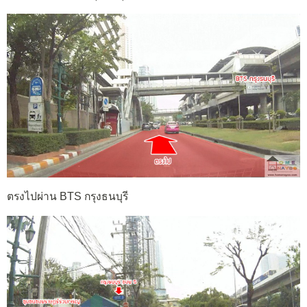
ตรงไปผ่าน BTS กรุงธนบุรี