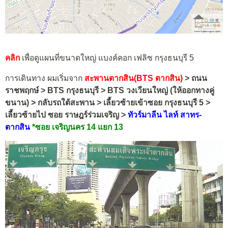
คลิก
เพื่อดูแผนที่ขนาดใหญ่ แบงค์คอก เฟลิซ กรุงธนบุรี 5
การเดินทาง ผมเริ่มจาก
สะพานตากสิน(BTS ตากสิน)
> ถนน
ราชพฤกษ์ > BTS กรุงธนบุรี > BTS วงเวียนใหญ่ (ให้ออกทางคู่
ขนาน) > กลับรถใต้สะพาน > เลี้ยวซ้ายเข้าซอย กรุงธนบุรี 5 >
เลี้ยวซ้ายไป ซอย ราษฎร์ร่วมเจริญ >
ทัวร์มาลีน ไลท์ สาทร-
ตากสิน
*ซอย เจริญนคร 14 แยก 13