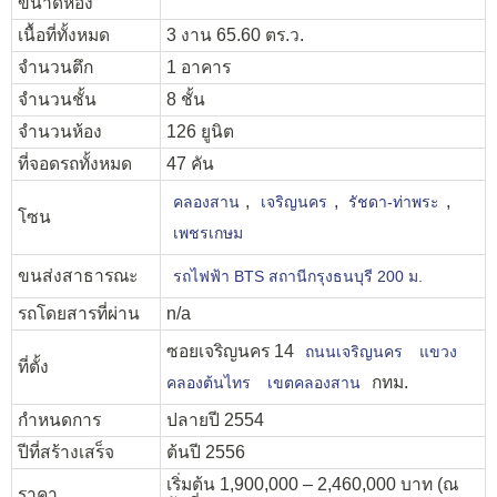
ขนาดห้อง
เนื้อที่ทั้งหมด
3 งาน 65.60 ตร.ว.
จำนวนตึก
1 อาคาร
จำนวนชั้น
8 ชั้น
จำนวนห้อง
126 ยูนิต
ที่จอดรถทั้งหมด
47 คัน
,
,
,
คลองสาน
เจริญนคร
รัชดา-ท่าพระ
โซน
เพชรเกษม
ขนส่งสาธารณะ
รถไฟฟ้า BTS สถานีกรุงธนบุรี 200 ม.
รถโดยสารที่ผ่าน
n/a
ซอยเจริญนคร 14
ถนนเจริญนคร
แขวง
ที่ตั้ง
กทม.
คลองต้นไทร
เขตคลองสาน
กำหนดการ
ปลายปี 2554
ปีที่สร้างเสร็จ
ต้นปี 2556
เริ่มต้น 1,900,000 – 2,460,000 บาท (ณ
ราคา