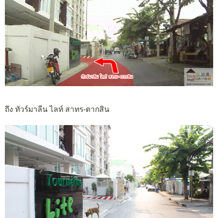
ถึง ทัวร์มาลีน ไลท์ สาทร-ตากสิน