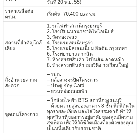
วันที่ 20 พ.ย. 55)
ราคาเฉลี่ยต่อ
เริ่มต้น 70,400 บ./ตร.ม.
ตร.ม.
1. รถไฟฟ้าสถานีกรุงธนบุรี
2. โรงเรียนนานาชาติไพโอเนียส์
3. วัดทองเพลง
สถานที่สำคัญใกล้
4. โรงแรมเพนนินซูล่า
เคียง
5. โรงแรมมิลเลนเนียม ฮิลตัน กรุงเทพฯ
6. โรงพยาบาลตากสิน
7. ห้างสรรพสินค้า โรบินสัน ลาดหญ้า
8. ห้างสรรพสินค้า เมอรีคิง วงเวียนใหญ่
– รปภ.
สิ่งอำนวยความ
– กล้องวงจรปิดโครงการ
สะดวก
– ประตู Key Card
– สวนหย่อมลอยฟ้า
– ใกล้รถไฟฟ้า BTS สถานีกรุงธนบุรี
– ด้วยความสูงของอาคาร 8 ชั้น พิถีพิถันใน
ทุกรายละเอียด และใส่ใจธรรมชาติ ทำให้
จุดเด่นโครงการ
ทุกๆวินาทีของการอยู่อาศัยของคุณมีความ
สุขที่สุด เพื่อให้วิถีชีวิตเมืองที่ลงตัวของคุณ
เป็นหนึ่งเดียวกับธรรมชาติ