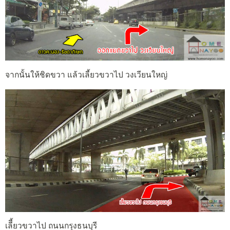
จากนั้นให้ชิดขวา แล้วเลี้ยวขวาไป วงเวียนใหญ่
เลีี้ยวขวาไป ถนนกรุงธนบุรี