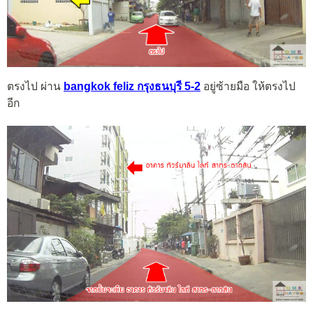
ตรงไป ผ่าน
bangkok feliz กรุงธนบุรี 5-2
อยู่ซ้ายมือ ให้ตรงไป
อีก