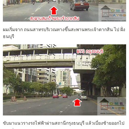
ผมเริ่มจาก ถนนสาทรบริเวณทางขึ้นสะพานพระเจ้าตากสิน ไป ฝั่ง
ธนบุรี
ขับมาแนวรางรถไฟฟ้าผ่านสถานีกรุงธนบุรี แล้วเบี่ยงซ้ายออกไป