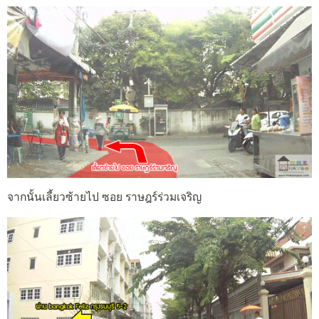
จากนั้นเลี้ยวซ้ายไป ซอย ราษฎร์ร่วมเจริญ