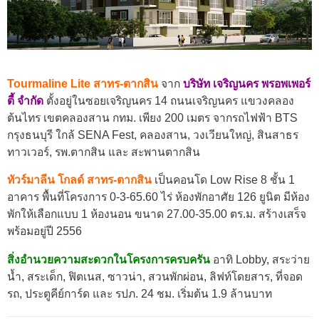
Tourmaline Lite สาทร-ตากสิน
จาก
บริษัท เจริญนคร พรอพเพอร์
ตี้ จำกัด
ตั้งอยู่ในซอยเจริญนคร 14 ถนนเจริญนคร แขวงคลอง
ต้นไทร เขตคลองสาน กทม. เพียง 200 เมตร จากรถไฟฟ้า BTS
กรุงธนบุรี ใกล้ SENA Fest, คลองสาน, วงเวียนใหญ่, สินสาธร
ทาวเวอร์, รพ.ตากสิน และ สะพานตากสิน
ทัวร์มาลีน โกลด์ สาทร-ตากสิน
เป็นคอนโด Low Rise 8 ชั้น 1
อาคาร พื้นที่โครงการ 0-3-65.60 ไร่ ห้องพักอาศัย 126 ยูนิต มีห้อง
พักให้เลือกแบบ 1 ห้องนอน ขนาด 27.00-35.00 ตร.ม. สร้างเสร็จ
พร้อมอยู่ปี 2556
สิ่งอำนวยความสะดวกในโครงการครบครัน
อาทิ Lobby, สระว่าย
น้ำ, สระเด็ก, ฟิตเนส, ซาวน่า, สวนพักผ่อน, ลิฟท์โดยสาร, ที่จอด
รถ, ประตูคีย์การ์ด และ รปภ. 24 ชม. เริ่มต้น 1.9 ล้านบาท