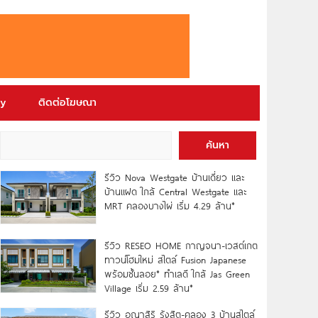
ry
ติดต่อโฆษณา
ค้นหา
รีวิว Nova Westgate บ้านเดี่ยว และ
บ้านแฝด ใกล้ Central Westgate และ
MRT คลองบางไผ่ เริ่ม 4.29 ล้าน*
รีวิว RESEO HOME กาญจนา-เวสต์เกต
ทาวน์โฮมใหม่ สไตล์ Fusion Japanese
พร้อมชั้นลอย* ทำเลดี ใกล้ Jas Green
Village เริ่ม 2.59 ล้าน*
รีวิว อณาสิริ รังสิต-คลอง 3 บ้านสไตล์