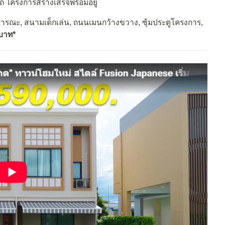
ถ โครงการส้รางเสร็จพร้อมอยู่
รณะ, สนามเด็กเล่น, ถนนเมนกว้างขวาง, ซุ้มประตูโครงการ,
นบาท*