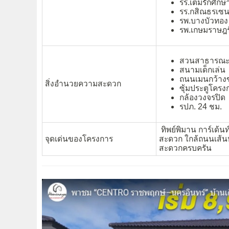
รร.เต็มรักศึกษ
รร.กสิณธรเซนต
รพ.บางบัวทอง
รพ.เกษมราษฎร
สวนสาธารณ
สนามเด็กเล่น
ถนนเมนกว้าง
สิ่งอำนวยความสะดวก
ซุ้มประตูโครง
กล้องวงจรปิด
รปภ. 24 ชม.
ทิพย์พิมาน การ์เด้น
จุดเด่นของโครงการ
สะดวก ใกล้ถนนเส้น
สะดวกครบครัน