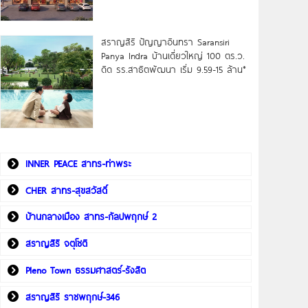
สราญสิริ ปัญญาอินทรา Saransiri
Panya Indra บ้านเดี่ยวใหญ่ 100 ตร.ว.
ดิด รร.สาธิตพัฒนา เริ่ม 9.59-15 ล้าน*
INNER PEACE สาทร-ท่าพระ
CHER สาทร-สุขสวัสดิ์
บ้านกลางเมือง สาทร-กัลปพฤกษ์ 2
สราญสิริ จตุโชติ
Pleno Town ธรรมศาสตร์-รังสิต
สราญสิริ ราชพฤกษ์-346