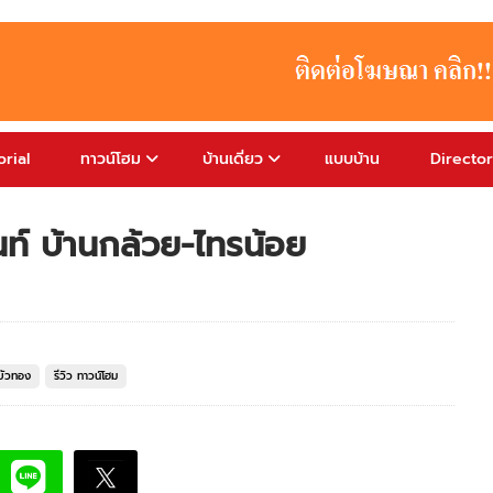
rial
ทาวน์โฮม
บ้านเดี่ยว
แบบบ้าน
Directo
นท์ บ้านกล้วย-ไทรน้อย
บัวทอง
รีวิว ทาวน์โฮม