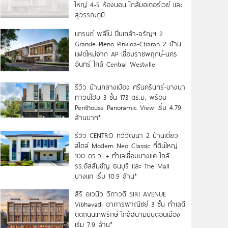
ใหญ่ 4-5 ห้องนอน ใกล้มอเตอร์เวย์ และ
สุวรรณภูมิ
แกรนด์ พลีโน่ ปิ่นเกล้า-จรัญฯ 2
Grande Pleno Pinkloa-Charan 2 บ้าน
แฝดใหม่จาก AP เชื่อมราชพฤกษ์-นคร
อินทร์ ใกล้ Central Westville
รีวิว บ้านกลางเมือง ศรีนครินทร์-บางนา
ทาวน์โฮม 3 ชั้น 173 ตร.ม. พร้อม
Penthouse Panoramic View เริ่ม 4.79
ล้านบาท*
รีวิว CENTRO ทวีวัฒนา 2 บ้านเดี่ยว
สไตล์ Modern Neo Classic ที่ดินใหญ่
100 ตร.ว. + ทำเลเชื่อมบางแค ใกล้
รร.อัสสัมชัญ ธนบุรี และ The Mall
บางแค เริ่ม 10.9 ล้าน*
สิริ อเวนิว วิภาวดี SIRI AVENUE
Vibhavadi อาคารพาณิชย์ 3 ชั้น ทำเลดี
ติดถนนเทพรักษ์ ใกล้สนามบินดอนเมือง
เริ่ม 7.9 ล้าน*