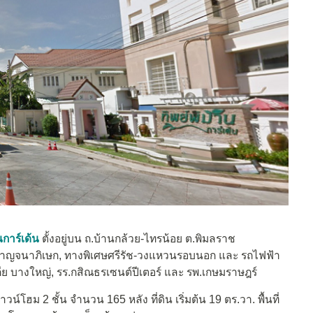
นการ์เด้น
ตั้งอยู่บน ถ.บ้านกล้วย-ไทรน้อย ต.พิมลราช
กาญจนาภิเษก, ทางพิเศษศรีรัช-วงแหวนรอบนอก และ รถไฟฟ้า
เกีย บางใหญ่, รร.กสิณธรเซนต์ปีเตอร์ และ รพ.เกษมราษฎร์
์โฮม 2 ชั้น จำนวน 165 หลัง ที่ดิน เริ่มต้น 19 ตร.วา. พื้นที่