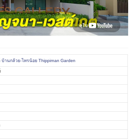
นท์ บ้านกล้วย-ไทรน้อย Thippiman Garden
์
ำ