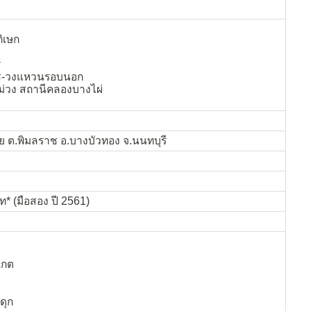
ิเษก
์
ัช-วงแหวนรอบนอก
ม่วง สถานีคลองบางไผ่
ย ต.พิมลราช อ.บางบัวทอง จ.นนทบุรี
ท* (มือสอง ปี 2561)
เกต
ดุก