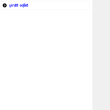
บุราสิริ จตุโชติ