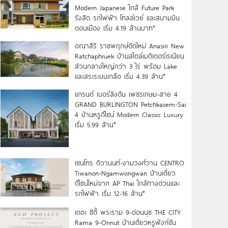
Modern Japanese ใกล้ Future Park
รังสิต รถไฟฟ้า โทลล์เวย์ และสนามบิน
ดอนเมือง เริ่ม 4.19 ล้านบาท*
อณาสิริ ราชพฤกษ์ตัดใหม่ Anasiri New
Ratchaphruek บ้านสไตล์เมดิเตอร์เรเนียน
ส่วนกลางใหญ่กว่า 3 ไร่ พร้อม Lake
และสระระบบเกลือ เริ่ม 4.39 ล้าน*
แกรนด์ เบอร์ลิงตัน เพชรเกษม-สาย 4
GRAND BURLINGTON Petchkasem-Sai
4 บ้านหรูดีไซน์ Modern Classic Luxury
เริ่ม 5.99 ล้าน*
เซนโทร ติวานนท์-งามวงศ์วาน CENTRO
Tiwanon-Ngamwongwan บ้านเดี่ยว
ดีไซน์ใหม่จาก AP Thai ใกล้ทางด่วนและ
รถไฟฟ้า เริ่ม 12-16 ล้าน*
เดอะ ซิตี้ พระราม 9-อ่อนนุช THE CITY
Rama 9-Onnut บ้านเดี่ยวหรูฟังก์ชัน