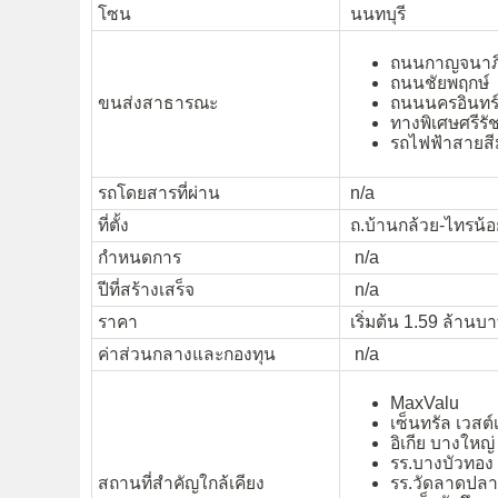
โซน
นนทบุรี
ถนนกาญจนาภ
ถนนชัยพฤกษ์
ขนส่งสาธารณะ
ถนนนครอินทร
ทางพิเศษศรีร
รถไฟฟ้าสายสี
รถโดยสารที่ผ่าน
n/a
ที่ตั้ง
ถ.บ้านกล้วย-ไทรน้อ
กำหนดการ
n/a
ปีที่สร้างเสร็จ
n/a
ราคา
เริ่มต้น 1.59 ล้านบา
ค่าส่วนกลางและกองทุน
n/a
MaxValu
เซ็นทรัล เวสต์
อิเกีย บางใหญ่
รร.บางบัวทอง
สถานที่สำคัญใกล้เคียง
รร.วัดลาดปลา