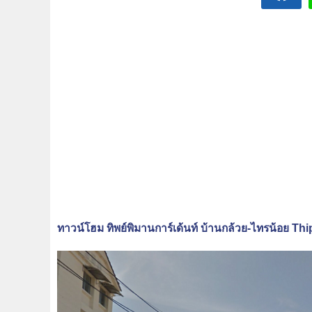
ทาวน์โฮม ทิพย์พิมานการ์เด้นท์ บ้านกล้วย-ไทรน้อย T