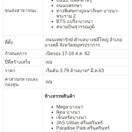
ถนนบางพลี-ตำหรุ
ถนนแพรกษา
ขนส่งสาธารณะ
ทางพิเศษกาญจนาภิเษก บางนา-
พระราม 2
BTS แบริ่ง-บางนา
สนามบินสุวรรณภูมิ
ถนนเทพารักษ์ ตำบลบางพลีใหญ่ อำเภอ
ที่ตั้ง
บางพลี จังหวัดสมุทรปราการ
กำหนดการ
เปิดจอง 17-18 ส.ค. 62
ปีที่สร้างเสร็จ
n/a
ราคา
เริ่มต้น 3.79 ล้านบาท* มี.ค.63
ค่าส่วนกลางและ
n/a
กองทุน
ห้างสรรพสินค้า
Mega บางนา
Ikea บางนา
เซ็นทรัลบางนา
JAS Urban ศรีนครินทร์
Paradise Park ศรีนครินทร์