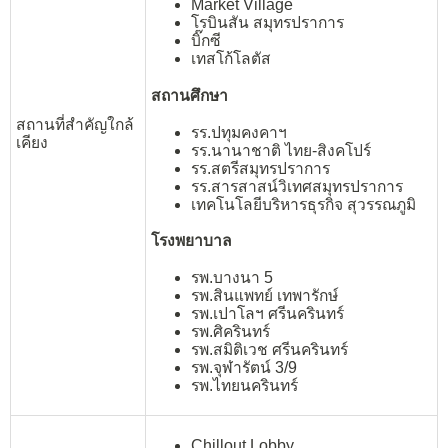
Market Village
โรบินสัน สมุทรปราการ
บิ๊กซี
เทสโก้โลตัส
สถานศึกษา
สถานที่สำคัญใกล้
รร.ปทุมคงคาฯ
เคียง
รร.นานาชาติ ไทย-สิงคโปร์
รร.สตรีสมุทรปราการ
รร.สารสาสน์วิเทศสมุทรปราการ
เทคโนโลยีบริหารธุรกิจ สุวรรณภูมิ
โรงพยาบาล
รพ.บางนา 5
รพ.สินแพทย์ เทพารักษ์
รพ.เปาโลฯ ศรีนครินทร์
รพ.ศิครินทร์
รพ.สมิติเวช ศรีนครินทร์
รพ.จุฬารัตน์ 3/9
รพ.ไทยนครินทร์
Chillout Lobby