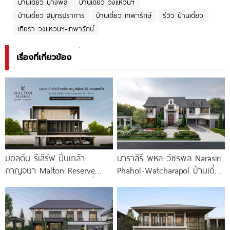
บ้านเดี่ยว บางพลี
บ้านเดี่ยว วงแหวนฯ
บ้านเดี่ยว สมุทรปราการ
บ้านเดี่ยว เทพารักษ์
รีวิว บ้านเดี่ยว
เทียรา วงแหวนฯ-เทพารักษ์
เรื่องที่เกี่ยวข้อง
มอลตัน รีเสิร์ฟ ปิ่นเกล้า-
นาราสิริ พหล-วัชรพล Narasiri
กาญจนา Malton Reserve
Phahol-Watcharapol บ้านเดี่ยว
Pinklao-Kanchana บ้านเดี่ยวหรู
หรู ใจกลางวัชรพล ท่ามกลาง
เป็นส่วนตัวเพียง 25 ครอบครัว
กลิ่นอายในแบบฝรั่งเศส ราคา
เริ่มต้น 35-90 ล้านบาท*