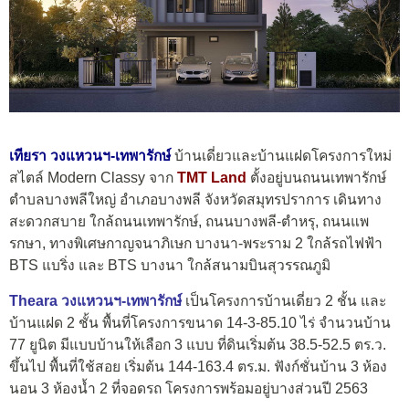
เทียรา วงแหวนฯ-เทพารักษ์
บ้านเดี่ยวและบ้านแฝดโครงการใหม่
สไตล์ Modern Classy จาก
TMT Land
ตั้งอยู่บนถนนเทพารักษ์
ตำบลบางพลีใหญ่ อำเภอบางพลี จังหวัดสมุทรปราการ เดินทาง
สะดวกสบาย ใกล้ถนนเทพารักษ์, ถนนบางพลี-ตำหรุ, ถนนแพ
รกษา, ทางพิเศษกาญจนาภิเษก บางนา-พระราม 2 ใกล้รถไฟฟ้า
BTS แบริ่ง และ BTS บางนา ใกล้สนามบินสุวรรณภูมิ
Theara วงแหวนฯ-เทพารักษ์
เป็นโครงการบ้านเดี่ยว 2 ชั้น และ
บ้านแฝด 2 ชั้น พื้นที่โครงการขนาด 14-3-85.10 ไร่ จำนวนบ้าน
77 ยูนิต มีแบบบ้านให้เลือก 3 แบบ ที่ดินเริ่มต้น 38.5-52.5 ตร.ว.
ขึ้นไป พื้นที่ใช้สอย เริ่มต้น 144-163.4 ตร.ม. ฟังก์ชั่นบ้าน 3 ห้อง
นอน 3 ห้องน้ำ 2 ที่จอดรถ โครงการพร้อมอยู่บางส่วนปี 2563