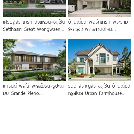
เศรษฐสิริ เกรท วงแหวน-จตุโชติ
บ้านเดี่ยว พอร์ทเทรท พระราม
Setthasiri Great Wongwaen-
9-กรุงเทพกรีฑาตัดใหม่
Chatuchot บ้านเดี่ยวสไตล์
PORTRAITR Rama 9-New
เบอร์ลิน ที่ดิน 100 ตร.ว.
Krungthep Kreetha เอกสิทธิ์
เพียง
แกรนด์ พลีโน่ พหลโยธิน-ธูปะเต
รีวิว สราญสิริ จตุโชติ บ้านเดี่ยว
มีย์ Grande Pleno
หรูสไตล์ Urban Farmhouse​
Phaholyothin-Dhupateme
ส่วนกลางใหญ่วิวทะเลสาบ ใกล้
บ้านดีไซน์ใหม่ ติดถนนพหลโยธิน
ทางด่วนจตุโชติ เริ่ม 8.59
ใกล้วิภาวดีรังสิตใน 1