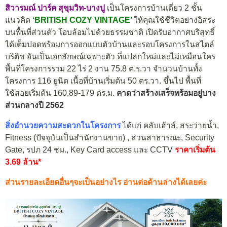
สิวารมณ์ ปาร์ค สุขุมวิท-บางปู
เป็นโครงการบ้านเดี่ยว 2 ชั้น
แนวคิด
‘BRITISH COZY VINTAGE’
ให้คุณใช้ชีวิตอย่างอิสระ
บนพื้นที่ส่วนตัว โอบล้อมไปด้วยธรรมชาติ เปิดรับอากาศบริสุทธิ์
ได้เต็มปอดพร้อมการออกแบบตัวบ้านและรอบโครงการในสไตล์
บริติช อันเป็นเอกลักษณ์เฉพาะตัว ที่แปลกใหม่และไม่เหมือนใคร
พื้นที่โครงการรวม 22 ไร่ 2 งาน 75.8 ต.ร.วา จำนวนบ้านทั้ง
โครงการ 116 ยูนิต
เนื้อที่บ้านเริ่มต้น 50 ตร.วา. ขึ้นไป พื้นที่
ใช้สอยเริ่มต้น 160.89-179 ตร.ม.
คาดว่าสร้างเสร็จพร้อมอยู่บาง
ส่วนกลางปี 2562
สิ่งอำนวยความสะดวกในโครงการ
ได้แก่
คลับเฮ้าส์, สระว่ายน้ำ,
Fitness (ปัจจุบันเป็นสำนักงานขาย) , สวนสาธารณะ, Security
Gate, รปภ 24 ชม., Key Card access และ CCTV
ราคาเริ่มต้น
3.69 ล้าน*
ส่วนรายละเอียดอื่นๆจะเป็นอย่างไร อ่านต่อด้านล่างได้เลยค่ะ