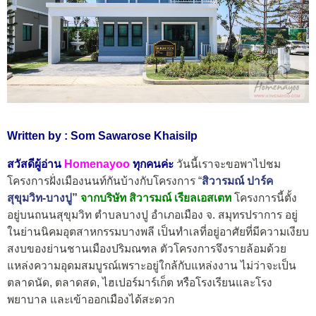
Written by : Som Sawarose Khaisilp
สวัสดีผู้อ่าน
Homenayoo
ทุกคนค่ะ
วันนี้เราจะขอพาไปชม
โครงการฝั่งเมืองนนท์กันบ้างกับโครงการ “
สิวารมณ์ ปาร์ค
สุขุมวิท-บางปู
”
จากบริษัท
สิวารมณ์ เรียลเอสเตท
โครงการนี้ตั้ง
อยู่บนถนนสุขุมวิท ตำบลบางปู อำเภอเมือง จ. สมุทรปราการ อยู่
ในย่านนิคมอุตสาหกรรมบางพลี เป็นทำเลที่อยู่อาศัยที่มีความเงียบ
สงบของย่านชานเมืองปริมณฑล ตัวโครงการจึงรายล้อมด้วย
แหล่งความอุดมสมบูรณ์เพราะอยู่ใกล้กับแหล่งงาน ไม่ว่าจะเป็น
ตลาดนัด, ตลาดสด, ไฮเปอร์มาร์เก็ต หรือโรงเรียนและโรง
พยาบาล และเข้าออกเมืองได้สะดวก