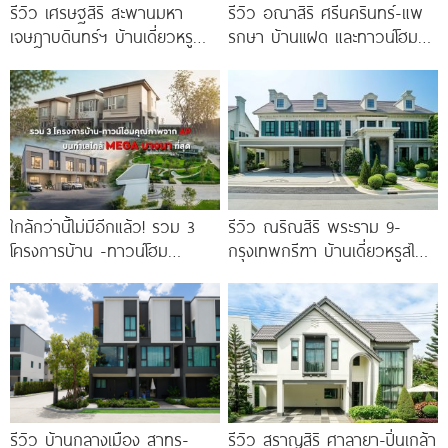
รีวิว เศรษฐสิริ สะพานมหา
รีวิว อณาสิริ ศรีนครินทร์-แพ
เจษฎาบดินทร์ฯ บ้านเดี่ยวหรู
รกษา บ้านแฝด และทาวน์โฮม
สไตล์ Berlin Architecture​ ใกล้
สไตล์เมอร์ดิเตอร์เรเนียน​ ใกล้
รถไฟฟ้า และทางด่วน เริ่ม 15.9
ทางด่วน และ BTS แพรกษา
ใกล้กว่านี้ไม่มีอีกแล้ว! รวม 3
รีวิว ณริณสิริ พระราม 9-
โครงการบ้าน -ทาวน์โฮม
กรุงเทพกรีฑา บ้านเดี่ยวหรูสไตล์
คุณภาพจาก AP บนทำเลหลัง
Georgian Revival มี
MEGA บางนา เพียง
Clubhouse วิวทะเลสาบ
รีวิว บ้านกลางเมือง สาทร-
รีวิว สราญสิริ ศาลายา-ปิ่นเกล้า