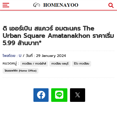
ดิ เออร์เบิน สแควร์ อมตะนคร The
Urban Square Amatanakhon ราคาเริ่ม
5.99 ล้านบาท*
โพสโดย : U
/ วันที่ : 29 January 2024
หมวดหมู่ :
ทาวน์โฮม / ทาวน์เฮ้าส์
ทาวน์โฮม ชลบุรี
รีวิว ทาวน์โฮม
โฮมออฟฟิศ (Home Office)