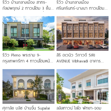
รีวิว บ้านกลางเมือง สาทร-
รีวิว บ้านกลางเมือง
กัลปพฤกษ์ 2 ทาวน์โฮม 3 ชั้น
ศรีนครินทร์-บางนา ทาวน์โฮม 3
ติดถนนใหญ่กัลปพฤกษ์ เชื่อมต่อ
ชั้น 173 ตร.ม. พร้อม
สาทร เพียง
Penthouse
รีวิว Pleno พระราม 9-
สิริ อเวนิว วิภาวดี SIRI
กรุงเทพกรีฑา 4 ทาวน์โฮมหน้า
AVENUE Vibhavadi อาคาร
กว้าง New Series สุด
พาณิชย์ 3 ชั้น
Premium
ศุภาลัย บลิซ บ้านจั่น Supalai
ลลิลทาวน์ ไลโอ พัทยา-จอม