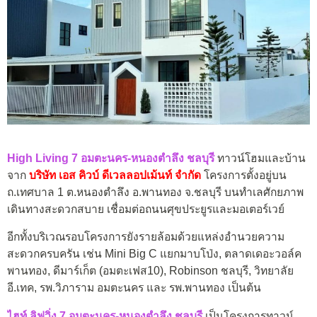
High Living 7 อมตะนคร-หนองตำลึง ชลบุรี
ทาวน์โฮมและบ้าน
จาก
บริษัท เอส คิวบ์ ดีเวลลอปเม้นท์ จำกัด
โครงการตั้งอยู่บน
ถ.เทศบาล 1 ต.หนองตำลึง อ.พานทอง จ.ชลบุรี บนทำเลศักยภาพ
เดินทางสะดวกสบาย เชื่อมต่อถนนศุขประยูรและมอเตอร์เวย์
อีกทั้งบริเวณรอบโครงการยังรายล้อมด้วยแหล่งอำนวยความ
สะดวกครบครัน เช่น Mini Big C แยกมาบโป่ง, ตลาดเดอะวอล์ค
พานทอง, ดีมาร์เก็ต (อมตะเฟส10), Robinson ชลบุรี, วิทยาลัย
อี.เทค, รพ.วิภาราม อมตะนคร และ รพ.พานทอง เป็นต้น
ไฮท์ ลิฟวิ่ง 7 อมตะนคร-หนองตำลึง ชลบุรี
เป็นโครงการทาวน์