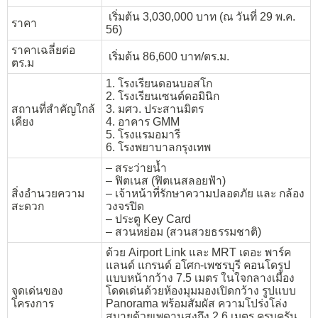
เริ่มต้น 3,030,000 บาท (ณ วันที่ 29 พ.ค.
ราคา
56)
ราคาเฉลี่ยต่อ
เริ่มต้น 86,600 บาท/ตร.ม.
ตร.ม
1. โรงเรียนดอนบอสโก
2. โรงเรียนเซนต์ดอมินิก
สถานที่สำคัญใกล้
3. มศว. ประสานมิตร
เคียง
4. อาคาร GMM
5. โรงแรมอมารี
6. โรงพยาบาลกรุงเทพ
– สระว่ายน้ำ
– ฟิตเนส (ฟิตเนสลอยฟ้า)
สิ่งอำนวยความ
– เจ้าหน้าที่รักษาความปลอดภัย และ กล้อง
สะดวก
วงจรปิด
– ประตู Key Card
– สวนหย่อม (สวนสวยธรรมชาติ)
ด้วย Airport Link และ MRT เดอะ พาร์ค
แลนด์ แกรนด์ อโศก-เพชรบุรี คอนโดรูป
แบบหน้ากว้าง 7.5 เมตร ในใจกลางเมือง
จุดเด่นของ
โดดเด่นด้วยห้องมุมมองเปิดกว้าง รูปแบบ
โครงการ
Panorama พร้อมสัมผัส ความโปร่งโล่ง
สบายด้วยเพดานสูงถึง 2.6 เมตร ครบครัน