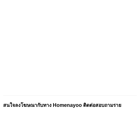
สนใจลงโฆษณากับทาง Homenayoo ติดต่อสอบถามราย
ละเอียดได้ที่
คุณวันเฉลิม
086-1290293
LINE ID :
123456786205
Email :
wanchalearm.t@gmail.com