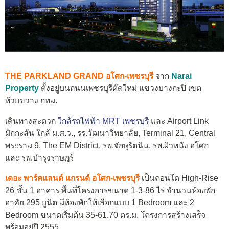
THE PARKLAND GRAND อโศก-เพชรบุรี
จาก
Narai
Property
ตั้งอยู่บนถนนเพชรบุรีตัดใหม่ แขวงบางกะปิ เขต
ห้วยขวาง กทม.
เดินทางสะดวก
ใกล้รถไฟฟ้า MRT เพชรบุรี
และ Airport Link
มักกะสัน ใกล้ ม.ศ.ว., รร.วัฒนาวิทยาลัย, Terminal 21, Central
พระราม 9, The EM District, รพ.จักษุรัตนิน, รพ.ผิวหนัง อโศก
และ รพ.บำรุงราษฎร์
เดอะ พาร์คแลนด์ แกรนด์ อโศก-เพชรบุรี
เป็นคอนโด High-Rise
26 ชั้น 1 อาคาร พื้นที่โครงการขนาด 1-3-86 ไร่ จำนวนห้องพัก
อาศัย 295 ยูนิต มีห้องพักให้เลือกแบบ 1 Bedroom และ 2
Bedroom ขนาดเริ่มต้น 35-61.70 ตร.ม. โครงการสร้างเสร็จ
พร้อมอยู่ปี 2555