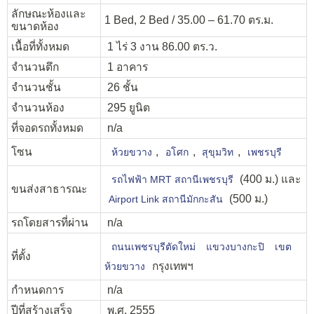
ลักษณะห้องและ
1 Bed, 2 Bed / 35.00 – 61.70 ตร.ม.
ขนาดห้อง
เนื้อที่ทั้งหมด
1 ไร่ 3 งาน 86.00 ตร.ว.
จำนวนตึก
1 อาคาร
จำนวนชั้น
26 ชั้น
จำนวนห้อง
295 ยูนิต
ที่จอดรถทั้งหมด
n/a
โซน
,
,
,
ห้วยขวาง
อโศก
สุขุมวิท
เพชรบุรี
(400 ม.) และ
รถไฟฟ้า MRT สถานีเพชรบุรี
ขนส่งสาธารณะ
(500 ม.)
Airport Link สถานีมักกะสัน
รถโดยสารที่ผ่าน
n/a
ถนนเพชรบุรีตัดใหม่
แขวงบางกะปิ
เขต
ที่ตั้ง
กรุงเทพฯ
ห้วยขวาง
กำหนดการ
n/a
ปีที่สร้างเสร็จ
พ.ศ. 2555