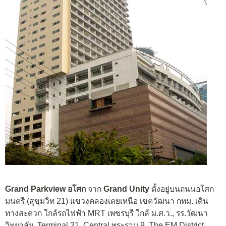
Grand Parkview อโศก
จาก
Grand Unity
ตั้งอยู่บนถนนอโศก
มนตรี (สุขุมวิท 21) แขวงคลองเตยเหนือ เขตวัฒนา กทม. เดิน
ทางสะดวก ใกล้รถไฟฟ้า MRT เพชรบุรี ใกล้ ม.ศ.ว., รร.วัฒนา
วิทยาลัย, Terminal 21, Central พระราม 9, The EM District,