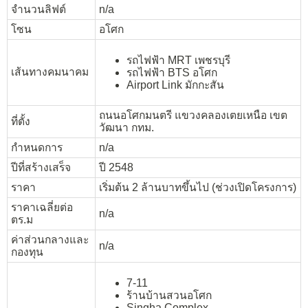
จำนวนลิฟต์
n/a
โซน
อโศก
รถไฟฟ้า MRT เพชรบุรี
เส้นทางคมนาคม
รถไฟฟ้า BTS อโศก
Airport Link มักกะสัน
ถนนอโศกมนตรี แขวงคลองเตยเหนือ เขต
ที่ตั้ง
วัฒนา กทม.
กำหนดการ
n/a
ปีที่สร้างเสร็จ
ปี 2548
ราคา
เริ่มต้น 2 ล้านบาทขึ้นไป (ช่วงเปิดโครงการ)
ราคาเฉลี่ยต่อ
n/a
ตร.ม
ค่าส่วนกลางและ
n/a
กองทุน
7-11
ร้านบ้านสวนอโศก
Singha Complex