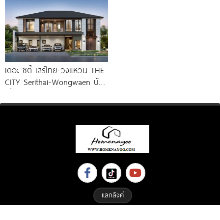
เดอะ ซิตี้ เสรีไทย-วงแหวน THE
CITY Serithai-Wongwaen บ้าน
เดี่ยวหรู ดีไซน์ใหม่ จาก AP
แลกลิงค์