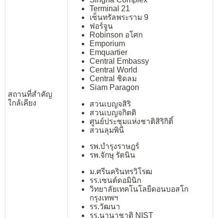
Terminal 21
เซ็นทรัลพระราม 9
ฟอร์จูน
Robinson อโศก
Emporium
Emquartier
Central Embassy
Central World
Central ชิดลม
Siam Paragon
สถานที่สำคัญ
ใกล้เคียง
สวนเบญจสิริ
สวนเบญจกิตติ
ศูนย์ประชุมแห่งชาติสิริกิติ์
สวนลุมพินี
รพ.บำรุงราษฎร์
รพ.จักษุ รัตนิน
ม.ศรีนครินทรวิโรฒ
รร.เซนต์ดอมินิก
วิทยาลัยเทคโนโลยีดอนบอสโก
กรุงเทพฯ
รร.วัฒนา
รร.นานาชาติ NIST