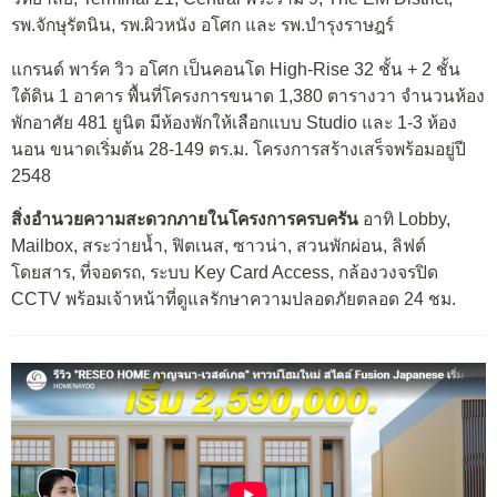
รพ.จักษุรัตนิน, รพ.ผิวหนัง อโศก และ รพ.บำรุงราษฎร์
แกรนด์ พาร์ค วิว อโศก เป็นคอนโด High-Rise 32 ชั้น + 2 ชั้น
ใต้ดิน 1 อาคาร พื้นที่โครงการขนาด 1,380 ตารางวา จำนวนห้อง
พักอาศัย 481 ยูนิต มีห้องพักให้เลือกแบบ Studio และ 1-3 ห้อง
นอน ขนาดเริ่มต้น 28-149 ตร.ม. โครงการสร้างเสร็จพร้อมอยู่ปี
2548
สิ่งอำนวยความสะดวกภายในโครงการครบครัน
อาทิ Lobby,
Mailbox, สระว่ายน้ำ, ฟิตเนส, ซาวน่า, สวนพักผ่อน, ลิฟต์
โดยสาร, ที่จอดรถ, ระบบ Key Card Access, กล้องวงจรปิด
CCTV พร้อมเจ้าหน้าที่ดูแลรักษาความปลอดภัยตลอด 24 ชม.