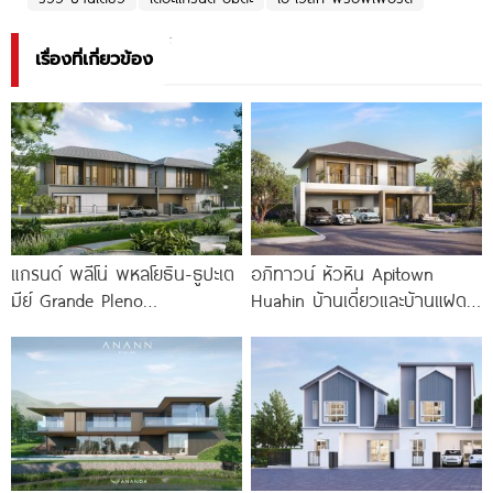
เรื่องที่เกี่ยวข้อง
แกรนด์ พลีโน่ พหลโยธิน-ธูปะเต
อภิทาวน์ หัวหิน Apitown
มีย์ Grande Pleno
Huahin บ้านเดี่ยวและบ้านแฝด
Phaholyothin-Dhupateme
2 ชั้น จาก AP
บ้านดีไซน์ใหม่ ติดถนนพหลโยธิน
ใกล้วิภาวดีรังสิตใน 1