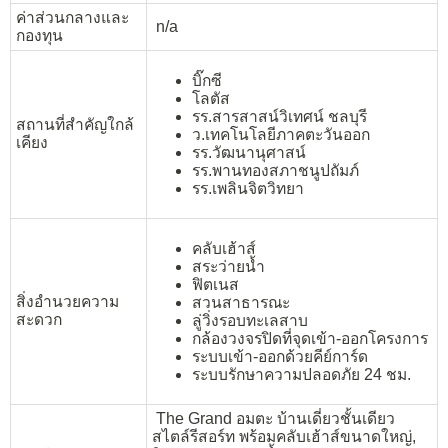
ค่าส่วนกลางและ
n/a
กองทุน
บิ๊กซี
โลตัส
รร.สารสาสน์วิเทศน์ ชลบุรี
สถานที่สำคัญใกล้
ว.เทคโนโลยีภาคตะวันออก
เคียง
รร.วัฒนานุศาสน์
รร.พานทองสภาชนูปถัมภ์
รร.เพลินจิตวิทยา
คลับเฮ้าส์
สระว่ายน้ำ
ฟิตเนส
สิ่งอำนวยความ
สวนสาธารณะ
สะดวก
ลู่วิ่งรอบทะเลสาบ
กล้องวงจรปิดที่จุดเข้า-ออกโครงการ
ระบบเข้า-ออกด้วยคีย์การ์ด
ระบบรักษาความปลอดภัย 24 ชม.
The Grand อมตะ บ้านเดี่ยวชั้นเดียว
สไตล์รีสอร์ท พร้อมคลับเฮ้าส์ขนาดใหญ่,