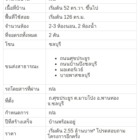
เนื้อที่บ้าน
เริ่มต้น 52 ตร.วา. ขึ้นไป
พื้นที่ใช้สอย
เริ่มต้น 126 ตร.ม.
จำนวนห้อง
2-3 ห้องนอน, 2 ห้องน้ำ
ที่จอดรถทั้งหมด
2 คัน
โซน
ชลบุรี
ถนนศุขประยูร
ถนนบ้านบึงชลบุรี
ขนส่งสาธารณะ
มอเตอร์เวย์
บายพาสชลบุรี
รถโดยสารที่ผ่าน
n/a
ถ.ศุขประยูร ต.มาบโป่ง อ.พานทอง
ที่ตั้ง
จ.ชลบุรี
กำหนดการ
n/a
ปีที่สร้างเสร็จ
บ้านพร้อมอยู่
เริ่มต้น 2.55 ล้านบาท* โปรดสอบถาม
ราคา
โครงการอีกครั้ง