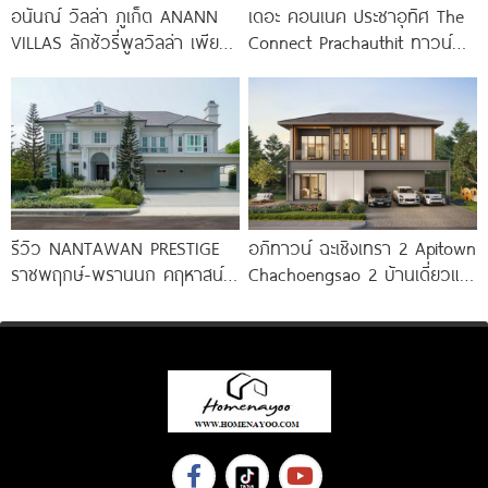
อนันณ์ วิลล่า ภูเก็ต ANANN
เดอะ คอนเนค ประชาอุทิศ The
VILLAS ลักชัวรี่พูลวิลล่า เพียง
Connect Prachauthit ทาวน์
12 หลัง ใจกลาง
โฮมและบ้านสไตล์นอร์ดิก ทำเล
ศักยภาพซอยสุขสวัสดิ์ 78 ราคา
เริ่ม
รีวิว NANTAWAN PRESTIGE
อภิทาวน์ ฉะเชิงเทรา 2 Apitown
ราชพฤกษ์-พรานนก คฤหาสน์
Chachoengsao 2 บ้านเดี่ยวและ
หรู French Chateau จาก LH
บ้านแฝดซีรีส์ใหม่จาก AP
เริ่ม