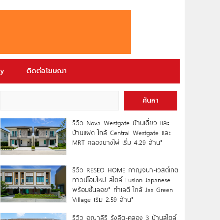
ry
ติดต่อโฆษณา
ค้นหา
รีวิว Nova Westgate บ้านเดี่ยว และ
บ้านแฝด ใกล้ Central Westgate และ
MRT คลองบางไผ่ เริ่ม 4.29 ล้าน*
รีวิว RESEO HOME กาญจนา-เวสต์เกต
ทาวน์โฮมใหม่ สไตล์ Fusion Japanese
พร้อมชั้นลอย* ทำเลดี ใกล้ Jas Green
Village เริ่ม 2.59 ล้าน*
รีวิว อณาสิริ รังสิต-คลอง 3 บ้านสไตล์