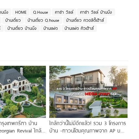
านบึง
HOME
Q.House
คาซ่า วิลล์
คาซ่า วิลล์ บ้านบึง
บ้านเดี่ยว
บ้านเดี่ยว Q.house
บ้านเดี่ยว ควอลิตี้เฮ้าส์
ี
บ้านเดี่ยว บ้านบึง
บ้านแฝด
บ้านแฝด คิวเฮ้าส์
 กรุงเทพกรีฑา บ้าน
ใกล้กว่านี้ไม่มีอีกแล้ว! รวม 3 โครงการ
Georgian Revival ใกล้
บ้าน -ทาวน์โฮมคุณภาพจาก AP บน
ighton College
ทำเลหลัง MEGA บางนา เพียง