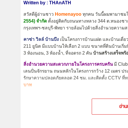
Written by : THAnATH
สวัสดีผู้อ่านชาว
Homenayoo
ทุกคน วันนี้ผมพามาช
2554) จำกัด
ตั้งอยู่ติดกับถนนทางหลวง 344 ต.หนองชาก อ.
กรุงเทพฯ-ชลบุรี-พัทยา รายล้อมไปด้วยสิ่งอำนวยความส
คาซ่า วิลล์ บ้านบึง
เป็นโครงการบ้านแฝด และบ้านเดี่ยว 2
211 ยูนิต มีแบบบ้านให้เลือก 2 แบบ ขนาดที่ดินบ้านเริ่มที่
3 ห้องนอน, 3 ห้องน้ำ, ที่จอดรถ 2 คัน
บ้านสร้างเสร็จพร้
สิ่งอำนวยความสะดวกภายในโครงการครบครัน
มี Club
เลนปั่นจักรยาน ถนนหลักในโครงการกว้าง 12 เมตร ประตูโ
รักษาความปลอดภัยตลอด 24 ชม. และติดตั้ง CCTV ที
บาท
อ่าน