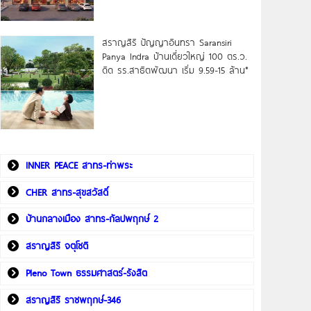
สราญสิริ ปัญญาอินทรา Saransiri
Panya Indra บ้านเดี่ยวใหญ่ 100 ตร.ว.
ดิด รร.สาธิตพัฒนา เริ่ม 9.59-15 ล้าน*
INNER PEACE สาทร-ท่าพระ
CHER สาทร-สุขสวัสดิ์
บ้านกลางเมือง สาทร-กัลปพฤกษ์ 2
สราญสิริ จตุโชติ
Pleno Town ธรรมศาสตร์-รังสิต
สราญสิริ ราชพฤกษ์-346