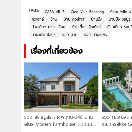
TAGS
CASA VILLE
Casa Ville Banbung
Casa Ville บ้
คิวเฮ้าส์
บ้าน
บ้าน คิวเฮ้าส์
บ้านบึง
บ้านบึง ชลบุรี
บ้านเดี่ยว คาซ่า วิลล์
บ้านเดี่ยว คิวเฮ้าส์
บ้านเดี่ยว ชลบุร
บ้านแฝด ชลบุรี
รีวิว บ้าน
รีวิว บ้านเดี่ยว
เรื่องที่เกี่ยวข้อง
รีวิว สราญสิริ ราชพฤกษ์-346 บ้าน
รีวิว ณริณสิริ
สไตล์ Modern Farmhouse​ ติดถนน
เดี่ยวหรูสไตล์ 
ใหญ่ราชพฤกษ์ (ตัดใหม่)​ เริ่ม 5.99
รร.นานาชาติ Br