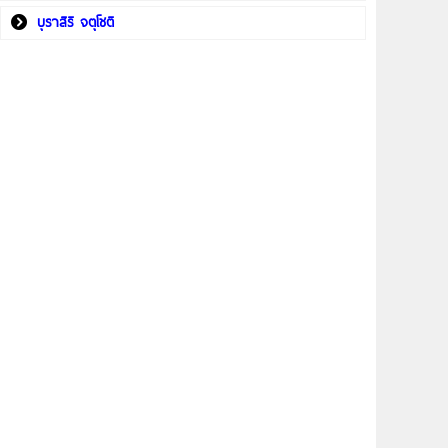
บุราสิริ จตุโชติ