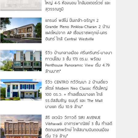
ใหญ่ 4-5 ห้องนอน ใกล้มอเตอร์เวย์ และ
สุวรรณภูมิ
แกรนด์ พลีโน่ ปิ่นเกล้า-จรัญฯ 2
Grande Pleno Pinkloa-Charan 2 บ้าน
แฝดใหม่จาก AP เชื่อมราชพฤกษ์-นคร
อินทร์ ใกล้ Central Westville
รีวิว บ้านกลางเมือง ศรีนครินทร์-บางนา
ทาวน์โฮม 3 ชั้น 173 ตร.ม. พร้อม
Penthouse Panoramic View เริ่ม 4.79
ล้านบาท*
รีวิว CENTRO ทวีวัฒนา 2 บ้านเดี่ยว
สไตล์ Modern Neo Classic ที่ดินใหญ่
100 ตร.ว. + ทำเลเชื่อมบางแค ใกล้
รร.อัสสัมชัญ ธนบุรี และ The Mall
บางแค เริ่ม 10.9 ล้าน*
สิริ อเวนิว วิภาวดี SIRI AVENUE
Vibhavadi อาคารพาณิชย์ 3 ชั้น ทำเลดี
ติดถนนเทพรักษ์ ใกล้สนามบินดอนเมือง
เริ่ม 7.9 ล้าน*