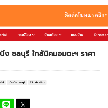
rial
ทาวน์โฮม
บ้านเดี่ยว
แบบบ้าน
Directo
านบึง ชลบุรี ใกล้นิคมอมตะฯ ราคา
้าส์
บ้านเดี่ยว ชลบุรี
รีวิว บ้านเดี่ยว