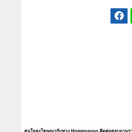
สนใจลงโฆษณากับทาง Homenayoo ติดต่อสอบถามรายล