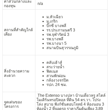
ค่าส่วนกลางและ
n/a
กองทุน
ม.หัวเฉียว
ม.เกริก
บิ๊กซี บางพลี
สถานที่สำคัญใกล้
รร.ประภามนตรี 3
เคียง
รพ.จุฬารัตน์ 3
รพ.บางพลี
รพ.บางนา 5
สนามบินสุวรรณภูมิ
คลับเฮ้าส์
สระว่ายน้ำ
สิ่งอำนวยความ
ฟิตเนส
สะดวก
สวนพักผ่อน
กล้องวงจรปิด
รปภ. 24 ชม.
The Extenso บางปลา บ้านเดี่ยวหรู สไตล์
โมเดิร์นทรอปิคอล ที่ดิน 54 ตร.วา. โปร่ง
จุดเด่นของ
โล่ง สบาย ฟังก์ชั่นตอบโจทย์ 4 ห้องนอน 3
โครงการ
ห้องน้ำ 2 ที่จอดรถ ราคาเริ่มต้นเพียง 3.89