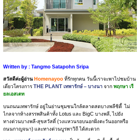
Written by : Tangmo Satapohn Sripa
สวัสดีค่ะผู้อ่าน
Home
nayoo
ที่รักทุกคน วันนี้เราจะพาไปชมบ้าน
เดี่ยวโครงการ
THE PLANT เทพารักษ์ – บางนา
จาก
พฤกษา เรี
ยลเอสเตท
บนถนนเทพารักษ์ อยู่ในย่านชุมชนใกล้ตลาดสดบางพลีซิตี้ ไม่
ไกลจากห้างสรรพสินค้าทั้ง Lotus และ BigC บางพลี, ไปยัง
ทางด่วนบางพลี-สุขสวัสดิ์ (วงแหวนรอบนอกฝั่งตะวันออกหรือ
ถนนกาญจนา) และทางด่วนบูรพาวิถี ได้สะดวก