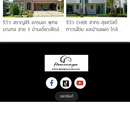
รีวิว สราญสิริ แกรนเด พุทธ
รีวิว CHER สาทร-สุขสวัสดิ์
มณฑล สาย 3 บ้านเดี่ยวสไตล์
ทาวน์โฮม และบ้านแฝด ใกล้
Modern Farmhouse 100
ทางด่วน และรถไฟฟ้าสายสีม่วง
ใต้ สถานีแยกประชาอุทิศ เริ่ม
3.59
แลกลิงค์
Copyright © 2023 All Right Reserved. Designed By
ETHAIWEB.COM