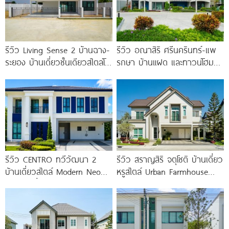
รีวิว Living Sense 2 บ้านฉาง-
รีวิว อณาสิริ ศรีนครินทร์-แพ
ระยอง บ้านเดี่ยวชั้นเดียวสไตล์โม
รกษา บ้านแฝด และทาวน์โฮม
เดิร์น ทำเล EEC ใกล้สุขุมวิท
สไตล์เมอร์ดิเตอร์เรเนียน​ ใกล้
มอเตอร์เวย์
ทางด่วน และ BTS แพรกษา
รีวิว CENTRO ทวีวัฒนา 2
รีวิว สราญสิริ จตุโชติ บ้านเดี่ยว
บ้านเดี่ยวสไตล์ Modern Neo
หรูสไตล์ Urban Farmhouse​
Classic ที่ดินใหญ่ 100
ส่วนกลางใหญ่วิวทะเลสาบ ใกล้
ทางด่วนจตุโชติ เริ่ม 8.59