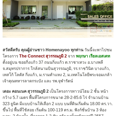
สวัสดีครับ คุณผู้อ่านชาว Homenayoo ทุกท่าน
วันนี้จะพาไปชม
โครงการ
The Connect สุวรรณภูมิ 2
จาก
พฤกษา เรียลเอสเตท
ตั้งอยู่บน ซอยกิ่งแก้ว 37 ถนนกิ่งแก้ว ต.ราชาเทวะ อ.บางพลี
จ.สมุทรปราการ ใกล้สนามบินสุวรรณภูมิ, รร.ราชวินิต บางแก้ว,
เทสโก้ โลตัส กิ่งแก้ว, ม.รามคำแหง 2, ม.เทคโนโลยีพระจอมเกล้า
เจ้าคุณทหารลาดกระบัง และ รพ.จุฬารัตน์
เดอะ คอนเนค สุวรรณภูมิ
2
เป็นโครงการทาวน์โฮม 2 ชั้น หน้า
กว้าง 5.7 เมตร พื้นที่โครงการขนาด 28-2-85.6 ไร่ จำนวนบ้าน
323 ยูนิต มีแบบบ้านให้เลือก 2 แบบ บนที่ดินเริ่มต้น 18.00 ตร.วา.
ขึ้นไป พื้นที่ใช้สอย เริ่มต้น 100-119 ตร.ม. ฟังก์ชั่นบ้าน 3 ห้อง