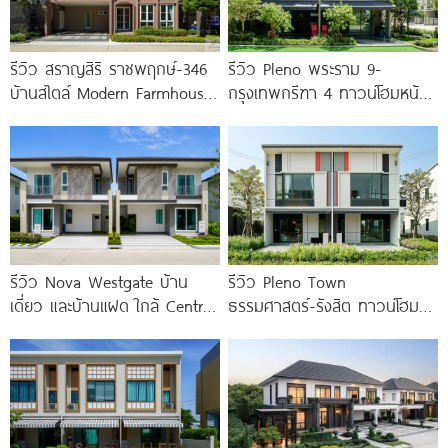
รีวิว สราญสิริ ราชพฤกษ์-346
รีวิว Pleno พระราม 9-
บ้านสไตล์ Modern Farmhouse​
กรุงเทพกรีฑา 4 ทาวน์โฮมหน้า
ติดถนนใหญ่ราชพฤกษ์ (ตัดใหม่)​
กว้าง New Series สุด
เริ่ม 5.99
Premium
รีวิว Nova Westgate บ้าน
รีวิว Pleno Town
เดี่ยว และบ้านแฝด ใกล้ Central
ธรรมศาสตร์-รังสิต ทาวน์โฮม
Westgate และ MRT
และบ้านแฝด 2 ชั้น ใกล้
ม.ธรรมศาสตร์