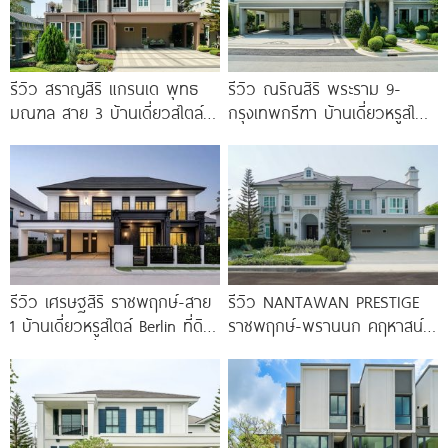
รีวิว สราญสิริ แกรนเด พุทธ
รีวิว ณริณสิริ พระราม 9-
มณฑล สาย 3 บ้านเดี่ยวสไตล์
กรุงเทพกรีฑา บ้านเดี่ยวหรูสไตล์
Modern Farmhouse 100
Georgian Revival มี
Clubhouse วิวทะเลสาบ
รีวิว เศรษฐสิริ ราชพฤกษ์-สาย
รีวิว NANTAWAN PRESTIGE
1 บ้านเดี่ยวหรูสไตล์ Berlin ที่ดิน
ราชพฤกษ์-พรานนก คฤหาสน์
100 ตร.ว. เริ่ม
หรู French Chateau จาก LH
เริ่ม