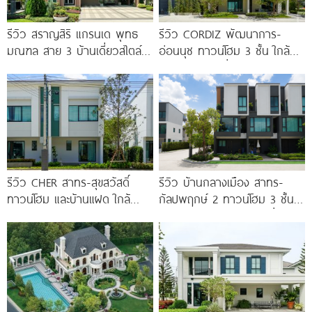
รีวิว สราญสิริ แกรนเด พุทธ
รีวิว CORDIZ พัฒนาการ-
มณฑล สาย 3 บ้านเดี่ยวสไตล์
อ่อนนุช ทาวน์โฮม 3 ชั้น ใกล้
Modern Farmhouse 100
BTS อ่อนนุช เชื่อมต่อเอกมัย-
ทองหล่อ
รีวิว CHER สาทร-สุขสวัสดิ์
รีวิว บ้านกลางเมือง สาทร-
ทาวน์โฮม และบ้านแฝด ใกล้
กัลปพฤกษ์ 2 ทาวน์โฮม 3 ชั้น
ทางด่วน และรถไฟฟ้าสายสีม่วง
ติดถนนใหญ่กัลปพฤกษ์ เชื่อมต่อ
ใต้ สถานีแยกประชาอุทิศ เริ่ม
สาทร เพียง
3.59