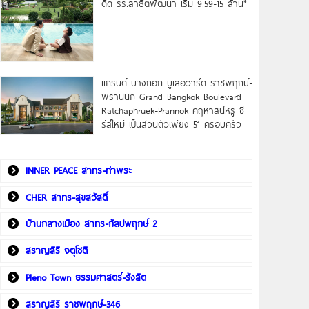
ดิด รร.สาธิตพัฒนา เริ่ม 9.59-15 ล้าน*
แกรนด์ บางกอก บูเลอวาร์ด ราชพฤกษ์-
พรานนก Grand Bangkok Boulevard
Ratchaphruek-Prannok คฤหาสน์หรู ซี
รีส์ใหม่ เป็นส่วนตัวเพียง 51 ครอบครัว
INNER PEACE สาทร-ท่าพระ
CHER สาทร-สุขสวัสดิ์
บ้านกลางเมือง สาทร-กัลปพฤกษ์ 2
สราญสิริ จตุโชติ
Pleno Town ธรรมศาสตร์-รังสิต
สราญสิริ ราชพฤกษ์-346