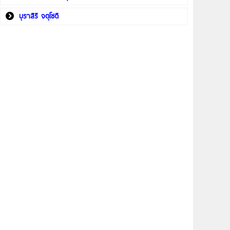
บุราสิริ จตุโชติ