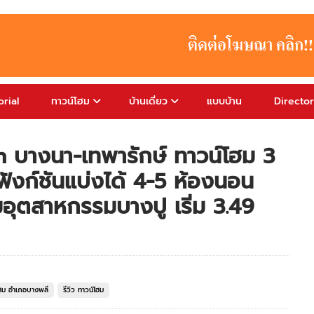
rial
ทาวน์โฮม
บ้านเดี่ยว
แบบบ้าน
Directo
n บางนา-เทพารักษ์ ทาวน์โฮม 3
ังก์ชันแบ่งได้ 4-5 ห้องนอน
มอุตสาหกรรมบางปู เริ่ม 3.49
โฮม อำเภอบางพลี
รีวิว ทาวน์โฮม