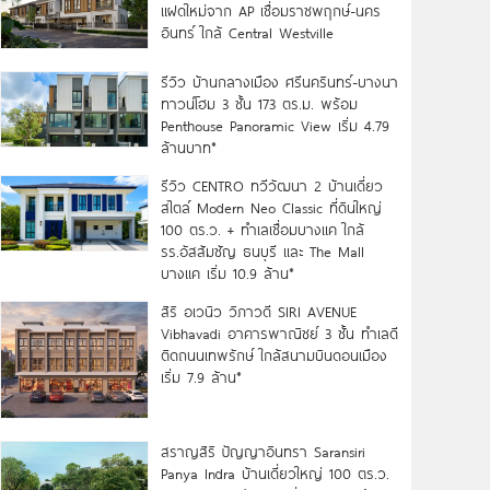
แฝดใหม่จาก AP เชื่อมราชพฤกษ์-นคร
อินทร์ ใกล้ Central Westville
รีวิว บ้านกลางเมือง ศรีนครินทร์-บางนา
ทาวน์โฮม 3 ชั้น 173 ตร.ม. พร้อม
Penthouse Panoramic View เริ่ม 4.79
ล้านบาท*
รีวิว CENTRO ทวีวัฒนา 2 บ้านเดี่ยว
สไตล์ Modern Neo Classic ที่ดินใหญ่
100 ตร.ว. + ทำเลเชื่อมบางแค ใกล้
รร.อัสสัมชัญ ธนบุรี และ The Mall
บางแค เริ่ม 10.9 ล้าน*
สิริ อเวนิว วิภาวดี SIRI AVENUE
Vibhavadi อาคารพาณิชย์ 3 ชั้น ทำเลดี
ติดถนนเทพรักษ์ ใกล้สนามบินดอนเมือง
เริ่ม 7.9 ล้าน*
สราญสิริ ปัญญาอินทรา Saransiri
Panya Indra บ้านเดี่ยวใหญ่ 100 ตร.ว.