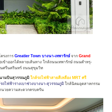
โครงการ
Greatier Town บางนา-เทพารักษ์
จาก
Grand
อมต่อเข้าออกได้หลายเส้นทาง ใกล้ถนนเทพารักษ์ ถนนตำหรุ-
ศรีนครินทร์ ถนนสุขุมวิท
นามบินสุวรรณภูมิ
ใกล้รถไฟฟ้าสายสีเหลือง MRT ศรี
รถไฟฟ้ารางเบาช่วงบางนา-สุวรรณภูมิ
ใกล้นิคมอุตสาหกรรม
งอำนวยความสะดวกครบครัน