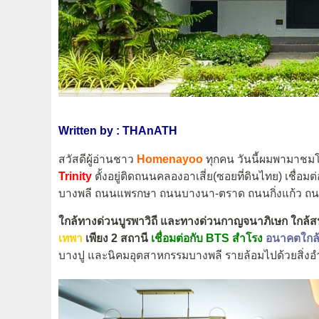
Written by : THAnATH
สวัสดีผู้อ่านชาว
Homenayoo
ทุกคน วันนี้ผมพามาชม
Trinity
ตั้งอยู่ติดถนนคลองอาเสี่ย(ซอยที่ดินไทย) เชื่
บางพลี ถนนแพรกษา ถนนบางนา-ตราด ถนนกิ่งแก้ว ถนน
ใกล้ทางด่วนบูรพาวิถี และทางด่วนกาญจนาภิเษก
ใกล้ส
เทพา
เพียง 2 สถานี
เชื่อมต่อกับ BTS สำโรง
อนาคตใกล้
บางปู และนิคมอุตสาหกรรมบางพลี รายล้อมไปด้วยสิ่