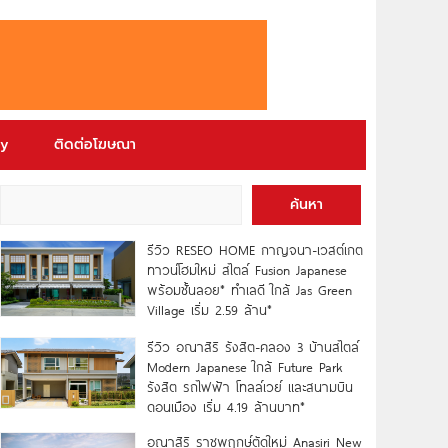
ry
ติดต่อโฆษณา
ค้นหา
รีวิว RESEO HOME กาญจนา-เวสต์เกต
ทาวน์โฮมใหม่ สไตล์ Fusion Japanese
พร้อมชั้นลอย* ทำเลดี ใกล้ Jas Green
Village เริ่ม 2.59 ล้าน*
รีวิว อณาสิริ รังสิต-คลอง 3 บ้านสไตล์
Modern Japanese ใกล้ Future Park
รังสิต รถไฟฟ้า โทลล์เวย์ และสนามบิน
ดอนเมือง เริ่ม 4.19 ล้านบาท*
อณาสิริ ราชพฤกษ์ตัดใหม่ Anasiri New