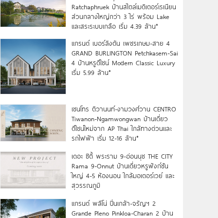
Ratchaphruek บ้านสไตล์เมดิเตอร์เรเนียน
ส่วนกลางใหญ่กว่า 3 ไร่ พร้อม Lake
และสระระบบเกลือ เริ่ม 4.39 ล้าน*
แกรนด์ เบอร์ลิงตัน เพชรเกษม-สาย 4
GRAND BURLINGTON Petchkasem-Sai
4 บ้านหรูดีไซน์ Modern Classic Luxury
เริ่ม 5.99 ล้าน*
เซนโทร ติวานนท์-งามวงศ์วาน CENTRO
Tiwanon-Ngamwongwan บ้านเดี่ยว
ดีไซน์ใหม่จาก AP Thai ใกล้ทางด่วนและ
รถไฟฟ้า เริ่ม 12-16 ล้าน*
เดอะ ซิตี้ พระราม 9-อ่อนนุช THE CITY
Rama 9-Onnut บ้านเดี่ยวหรูฟังก์ชัน
ใหญ่ 4-5 ห้องนอน ใกล้มอเตอร์เวย์ และ
สุวรรณภูมิ
แกรนด์ พลีโน่ ปิ่นเกล้า-จรัญฯ 2
Grande Pleno Pinkloa-Charan 2 บ้าน