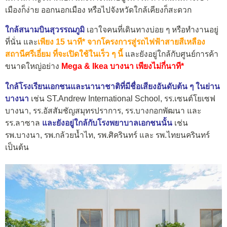
เมืองก็ง่าย ออกนอกเมือง หรือไปจังหวัดใกล้เคียงก็สะดวก
ใกล้สนามบินสุวรรณภูมิ
เอาใจคนที่เดินทางบ่อย ๆ หรือทำงานอยู่
ที่นั่น และ
เพียง 15 นาที* จากโครงการสู่รถไฟฟ้าสายสีเหลือง
สถานีศรีเอี่ยม ที่จะเปิดใช้ในเร็ว ๆ นี้
และยังอยู่ใกล้กับศูนย์การค้า
ขนาดใหญ่อย่าง
Mega & Ikea บางนา เพียงไม่กี่นาที*
ใกล้โรงเรียนเอกชนและนานาชาติที่มีชื่อเสียงอันดับต้น ๆ ในย่าน
บางนา
เช่น ST.Andrew International School, รร.เซนต์โยเซฟ
บางนา, รร.อัสสัมชัญสมุทรปราการ, รร.บางกอกพัฒนา และ
รร.ลาซาล
และยังอยู่ใกล้กับโรงพยาบาลเอกชนนั้น
เช่น
รพ.บางนา, รพ.กล้วยน้ำไท, รพ.ศิครินทร์ และ รพ.ไทยนครินทร์
เป็นต้น