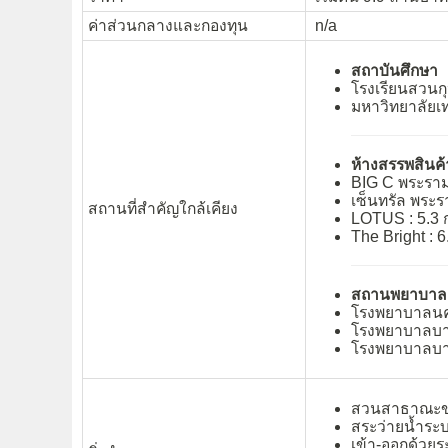
ค่าส่วนกลางและกองทุน
n/a
สถาบันศึกษา
โรงเรียนสวนกุ
มหาวิทยาลัยเท
ห้างสรรพสินค้า
BIG C พระราม 
เซ็นทรัล พระรา
สถานที่สำคัญใกล้เคียง
LOTUS : 5.3 
The Bright : 6
สถานพยาบาล
โรงพยาบาลนคร
โรงพยาบาลบาง
โรงพยาบาลบาง
สวนสาธาณะข
สระว่ายน้ำระ
เข้า-ออกด้วย