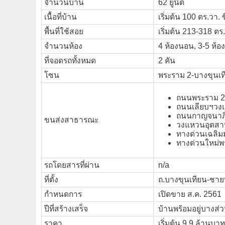
จำนวนบ้าน
62 ยูนิต
เนื้อที่บ้าน
เริ่มต้น 100 ตร.วา. 
พื้นที่ใช้สอย
เริ่มต้น 213-318 ตร
จำนวนห้อง
4 ห้องนอน, 3-5 ห้อง
ที่จอดรถทั้งหมด
2 คัน
โซน
พระราม 2-บางขุนเท
ถนนพระราม 2
ถนนเลียบฯวง
ถนนกาญจนาภิ
ขนส่งสาธารณะ
วงแหวนอุตสาห
ทางด่วนเฉลิม
ทางด่วนใหม่พ
รถโดยสารที่ผ่าน
n/a
ที่ตั้ง
ถ.บางขุนเทียน-ชาย
กำหนดการ
เปิดขาย ส.ค. 2561
ปีที่สร้างเสร็จ
บ้านพร้อมอยู่บางส่
ราคา
เริ่มต้น 9.9 ล้านบาท