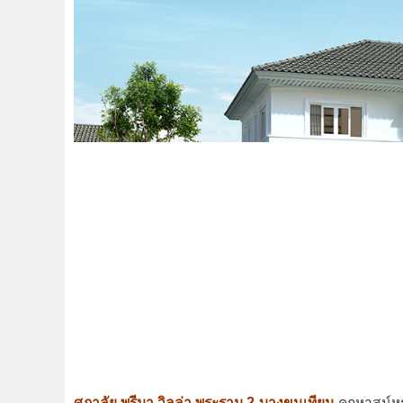
ศุภาลัย พรีมา วิลล่า พระราม 2-บางขุนเทียน
คฤหาสน์หรู 