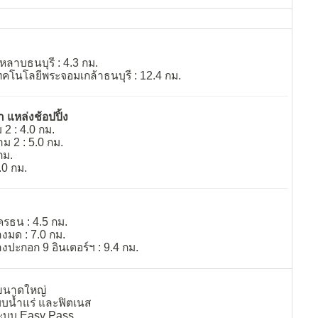
หลาบธนบุรี : 4.3 กม.
คโนโลยีพระจอมเกล้าธนบุรี : 12.4 กม.
 แหล่งช้อปปิ้ง
2 : 4.0 กม.
ม 2 : 5.0 กม.
กม.
.0 กม.
ธน : 4.5 กม.
มด : 7.0 กม.
ปะกอก 9 อินเตอร์ฯ : 9.4 กม.
นาดใหญ่
บบน้ำแร่ และฟิตเนส
ระบบ Easy Pass