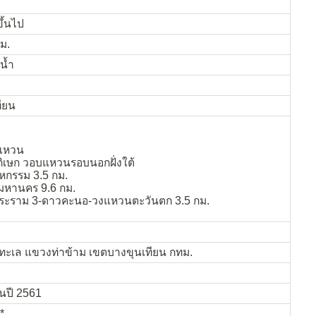
ขึ้นไป
.ม.
น้ำ
ียน
แหวน
เษก วอบแหวนรอบนอกฝั่งใต้
กรรม 3.5 กม.
มหานคร 9.6 กม.
ระราม 3-ดาวคะนอ-วงแหวนตะวันตก 3.5 กม.
ทะเล แขวงท่าข้าม เขตบางขุนเทียน กทม.
วนปี 2561
*