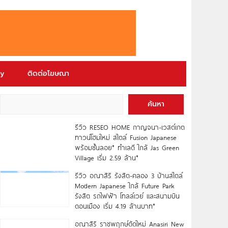
ry
ติดต่อโฆษณา
ค้นหา
รีวิว RESEO HOME กาญจนา-เวสต์เกต
ทาวน์โฮมใหม่ สไตล์ Fusion Japanese
พร้อมชั้นลอย* ทำเลดี ใกล้ Jas Green
Village เริ่ม 2.59 ล้าน*
รีวิว อณาสิริ รังสิต-คลอง 3 บ้านสไตล์
Modern Japanese ใกล้ Future Park
รังสิต รถไฟฟ้า โทลล์เวย์ และสนามบิน
ดอนเมือง เริ่ม 4.19 ล้านบาท*
อณาสิริ ราชพฤกษ์ตัดใหม่ Anasiri New