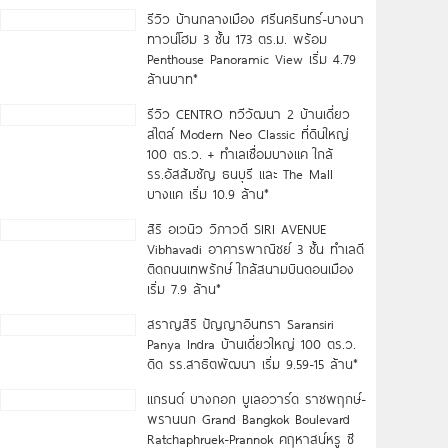
รีวิว บ้านกลางเมือง ศรีนครินทร์-บางนา
ทาวน์โฮม 3 ชั้น 173 ตร.ม. พร้อม
Penthouse Panoramic View เริ่ม 4.79
ล้านบาท*
รีวิว CENTRO ทวีวัฒนา 2 บ้านเดี่ยว
สไตล์ Modern Neo Classic ที่ดินใหญ่
100 ตร.ว. + ทำเลเชื่อมบางแค ใกล้
รร.อัสสัมชัญ ธนบุรี และ The Mall
บางแค เริ่ม 10.9 ล้าน*
สิริ อเวนิว วิภาวดี SIRI AVENUE
Vibhavadi อาคารพาณิชย์ 3 ชั้น ทำเลดี
ติดถนนเทพรักษ์ ใกล้สนามบินดอนเมือง
เริ่ม 7.9 ล้าน*
สราญสิริ ปัญญาอินทรา Saransiri
Panya Indra บ้านเดี่ยวใหญ่ 100 ตร.ว.
ดิด รร.สาธิตพัฒนา เริ่ม 9.59-15 ล้าน*
แกรนด์ บางกอก บูเลอวาร์ด ราชพฤกษ์-
พรานนก Grand Bangkok Boulevard
Ratchaphruek-Prannok คฤหาสน์หรู ซี