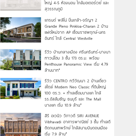
ใหญ่ 4-5 ห้องนอน ใกล้มอเตอร์เวย์ และ
สุวรรณภูมิ
แกรนด์ พลีโน่ ปิ่นเกล้า-จรัญฯ 2
Grande Pleno Pinkloa-Charan 2 บ้าน
แฝดใหม่จาก AP เชื่อมราชพฤกษ์-นคร
อินทร์ ใกล้ Central Westville
รีวิว บ้านกลางเมือง ศรีนครินทร์-บางนา
ทาวน์โฮม 3 ชั้น 173 ตร.ม. พร้อม
Penthouse Panoramic View เริ่ม 4.79
ล้านบาท*
รีวิว CENTRO ทวีวัฒนา 2 บ้านเดี่ยว
สไตล์ Modern Neo Classic ที่ดินใหญ่
100 ตร.ว. + ทำเลเชื่อมบางแค ใกล้
รร.อัสสัมชัญ ธนบุรี และ The Mall
บางแค เริ่ม 10.9 ล้าน*
สิริ อเวนิว วิภาวดี SIRI AVENUE
Vibhavadi อาคารพาณิชย์ 3 ชั้น ทำเลดี
ติดถนนเทพรักษ์ ใกล้สนามบินดอนเมือง
เริ่ม 7.9 ล้าน*