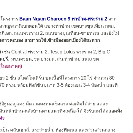
มโครงการ
Baan Ngam Charoen 9 ท่าข้าม-พระราม 2
จาก
่วนกาญจนาภิเษกตอนใต้ แขวงท่าข้าม เขตบางขุนเทียน
กทม.
ภิเษก, ถนนพระราม 2, ถนนบางขุนเทียน-ชายทะเล และยังไม่
วนดาวคะนอง สามารถใช้เข้าเมืองออกเมืองได้สะดวก
บ
เช่น Central พระราม 2, Tesco Lotus พระราม 2, Big C
บุรี
, รพ.นครธน, รพ.บางมด, สน.ท่าข้าม, สนง.เขต
 (ในอนาคต)
ยว 2 ชั้น สไตล์โมเดิร์น บนเนื้อที่โครงการ 20 ไร่ จำนวน 80
270 ตร.ม. พร้อมฟังก์ชันขนาด 3-5 ห้องนอน 3-4 ห้องน้ำ และที่
ใช้อิฐมอญแดง
มีความคงทนแข็งแรง
ต่อเติมได้ง่าย แต่ละ
 หันหน้าบ้าน-หลังบ้านตามแนวทิศเหนือ-ใต้ จึงรับลมได้ตลอดทั้ง
ค่ะ
ะเป็น
คลับเฮาส์
,
สระว่ายน้ำ
,
ห้องฟิตเนส
และสวนส่วนกลาง