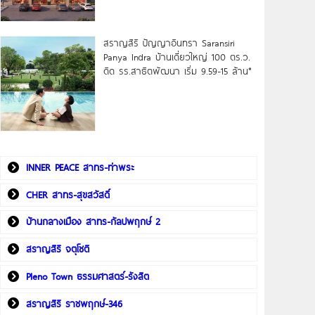
สราญสิริ ปัญญาอินทรา Saransiri
Panya Indra บ้านเดี่ยวใหญ่ 100 ตร.ว.
ดิด รร.สาธิตพัฒนา เริ่ม 9.59-15 ล้าน*
INNER PEACE สาทร-ท่าพระ
CHER สาทร-สุขสวัสดิ์
บ้านกลางเมือง สาทร-กัลปพฤกษ์ 2
สราญสิริ จตุโชติ
Pleno Town ธรรมศาสตร์-รังสิต
สราญสิริ ราชพฤกษ์-346