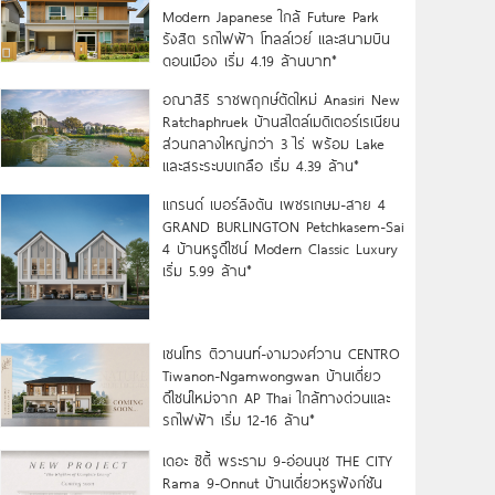
Modern Japanese ใกล้ Future Park
รังสิต รถไฟฟ้า โทลล์เวย์ และสนามบิน
ดอนเมือง เริ่ม 4.19 ล้านบาท*
อณาสิริ ราชพฤกษ์ตัดใหม่ Anasiri New
Ratchaphruek บ้านสไตล์เมดิเตอร์เรเนียน
ส่วนกลางใหญ่กว่า 3 ไร่ พร้อม Lake
และสระระบบเกลือ เริ่ม 4.39 ล้าน*
แกรนด์ เบอร์ลิงตัน เพชรเกษม-สาย 4
GRAND BURLINGTON Petchkasem-Sai
4 บ้านหรูดีไซน์ Modern Classic Luxury
เริ่ม 5.99 ล้าน*
เซนโทร ติวานนท์-งามวงศ์วาน CENTRO
Tiwanon-Ngamwongwan บ้านเดี่ยว
ดีไซน์ใหม่จาก AP Thai ใกล้ทางด่วนและ
รถไฟฟ้า เริ่ม 12-16 ล้าน*
เดอะ ซิตี้ พระราม 9-อ่อนนุช THE CITY
Rama 9-Onnut บ้านเดี่ยวหรูฟังก์ชัน