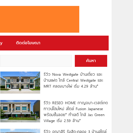
ry
ติดต่อโฆษณา
ค้นหา
รีวิว Nova Westgate บ้านเดี่ยว และ
บ้านแฝด ใกล้ Central Westgate และ
MRT คลองบางไผ่ เริ่ม 4.29 ล้าน*
รีวิว RESEO HOME กาญจนา-เวสต์เกต
ทาวน์โฮมใหม่ สไตล์ Fusion Japanese
พร้อมชั้นลอย* ทำเลดี ใกล้ Jas Green
Village เริ่ม 2.59 ล้าน*
รีวิว อณาสิริ รังสิต-คลอง 3 บ้านสไตล์