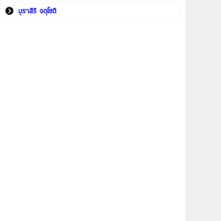
บุราสิริ จตุโชติ