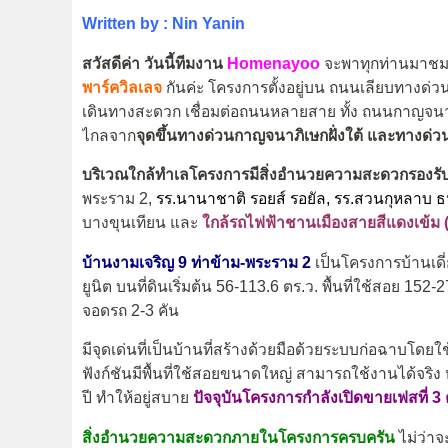
Written by : Nin Yanin
สวัสดีค่า วันนี้ทีมงาน
Homenayoo
จะพาทุกท่านมาช
พาร์ควิลเลจ
กันค่ะ โครงการตั้งอยู่บน ถนนเลียบทางด
เดินทางสะดวก เชื่อมต่อถนนหลายสาย ทั้ง ถนนกาญจนา
ไกลจาก
จุดขึ้นทางด่วนกาญจนาภิเษกฝั่งใต้ และทางด่
บริเวณใกล้ทำเลโครงการมีสิ่งอำนวยความสะดวกรองรั
พระราม 2,
รร.นานาชาติ รอยส์ รอยัล, รร.สวนกุหลาบ ธน
บางขุนเทียน และ
ใกล้รถไฟฟ้าชานเมืองสายสีแดงเข้ม
บ้านงามเจริญ 9 ท่าข้าม-พระราม 2
เป็นโครงการบ้านเดี่
ยูนิต บนที่ดินเริ่มต้น
56-113.6
ตร.ว
.
พื้นที่ใช้สอย 152-
จอดรถ 2-3 คัน
มีจุดเด่นที่เป็นบ้านที่สร้างด้วยมือด้วยระบบก่อฉาบโดย
ฟังก์ชันมีพื้นที่ใช้สอยขนาดใหญ่ สามารถใช้งานได้จริง
ปี ทำให้อยู่สบาย
ปัจจุบันโครงการกำลังเปิดขายเฟสที่ 3 
สิ่งอำนวยความสะดวกภายในโครงการครบครัน
ไม่ว่าจ