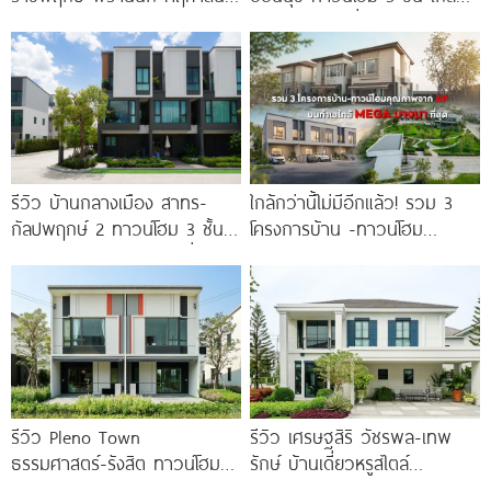
หรู French Chateau จาก LH
BTS อ่อนนุช เชื่อมต่อเอกมัย-
เริ่ม
ทองหล่อ
รีวิว บ้านกลางเมือง สาทร-
ใกล้กว่านี้ไม่มีอีกแล้ว! รวม 3
กัลปพฤกษ์ 2 ทาวน์โฮม 3 ชั้น
โครงการบ้าน -ทาวน์โฮม
ติดถนนใหญ่กัลปพฤกษ์ เชื่อมต่อ
คุณภาพจาก AP บนทำเลหลัง
สาทร เพียง
MEGA บางนา เพียง
รีวิว Pleno Town
รีวิว เศรษฐสิริ วัชรพล-เทพ
ธรรมศาสตร์-รังสิต ทาวน์โฮม
รักษ์ บ้านเดี่ยวหรูสไตล์
และบ้านแฝด 2 ชั้น ใกล้
Georgian ส่วนกลางใหญ่วิว