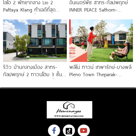
ไลโอ 2 พัทยากลาง Lio 2
อินเนอร์พีซ สาทร-กัลปพฤกษ์
Pattaya Klang ทำเลดีที่สุด
INNER PEACE Sathorn-
ใจกลางพัทยา เชื่อมต่อทุกการ
Kallapaphruek ทาวน์โฮม และ
เดินทาง
บ้านแฝด 3 ชั้น ใหม่
รีวิว บ้านกลางเมือง สาทร-
พลีโน่ ทาวน์ เทพารักษ์-บางพลี
กัลปพฤกษ์ 2 ทาวน์โฮม 3 ชั้น
Pleno Town Theparak-
ติดถนนใหญ่กัลปพฤกษ์ เชื่อมต่อ
Bangphli ทาวน์โฮมและบ้านแฝด
สาทร เพียง
ใหม่จาก AP เริ่ม 1.xx