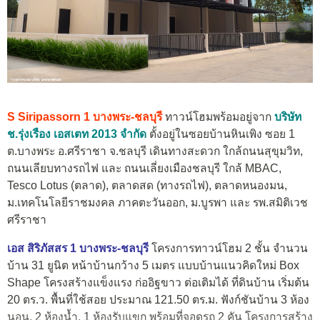
S Siripassorn 1 บางพระ-ชลบุรี
ทาวน์โฮมพร้อมอยู่จาก
บริษัท
ช.รุ่งเรือง เอสเตท 2013 จำกัด
ตั้งอยู่ในซอยบ้านหินเพิง ซอย 1
ต.บางพระ อ.ศรีราชา จ.ชลบุรี เดินทางสะดวก ใกล้ถนนสุขุมวิท,
ถนนเลียบทางรถไฟ และ ถนนเลี่ยงเมืองชลบุรี ใกล้ MBAC,
Tesco Lotus (ตลาด), ตลาดสด (ทางรถไฟ), ตลาดหนองมน,
ม.เทคโนโลยีราชมงคล ภาคตะวันออก, ม.บูรพา และ รพ.สมิติเวช
ศรีราชา
เอส สิริภัสสร 1 บางพระ-ชลบุรี
โครงการทาวน์โฮม 2 ชั้น จำนวน
บ้าน 31 ยูนิต หน้าบ้านกว้าง 5 เมตร แบบบ้านแนวคิดใหม่ Box
Shape
โครงสร้างแข็งแรง ก่ออิฐขาว ต่อเติมได้
ที่ดินบ้าน เริ่มต้น
20 ตร.ว. พื้นที่ใช้สอย ประมาณ 121.50 ตร.ม. ฟังก์ชันบ้าน 3 ห้อง
นอน, 2 ห้องน้ำ, 1 ห้องรับแขก พร้อมที่จอดรถ 2 คัน โครงการสร้าง