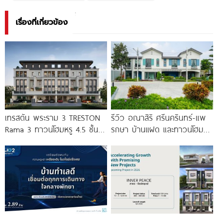
เรื่องที่เกี่ยวข้อง
เทรสตัน พระราม 3 TRESTON
รีวิว อณาสิริ ศรีนครินทร์-แพ
Rama 3 ทาวน์โฮมหรู 4.5 ชั้น
รกษา บ้านแฝด และทาวน์โฮม
พร้อมลิฟต์ส่วนตัว
สไตล์เมอร์ดิเตอร์เรเนียน​ ใกล้
ทางด่วน และ BTS แพรกษา