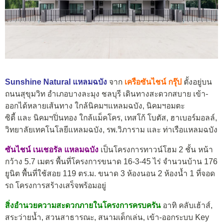
Sunshine Natural แหลมฉบัง
จาก
เครือซันไชน์ กรุ๊ป
ตั้งอยู่บน
ถนนสุขุมวิท อำเภอบางละมุง ชลบุรี เดินทางสะดวกสบาย เข้า-
ออกได้หลายเส้นทาง ใกล้นิคมฯแหลมฉบัง, นิคมฯอมตะ
ซิตี้ และ นิคมฯปิ่นทอง ใกล้แม็คโคร, เทสโก้ โบตัส, ฮาเบอร์มอลล์,
วิทยาลัยเทคโนโลยีแหลมฉบัง, รพ.วิภาราม และ ท่าเรือแหลมฉบัง
ซันไชน์ เนเชอรัล แหลมฉบัง
เป็นโครงการทาวน์โฮม 2 ชั้น หน้า
กว้าง 5.7 เมตร พื้นที่โครงการขนาด 16-3-45 ไร่ จำนวนบ้าน 176
ยูนิต พื้นที่ใช้สอย 119 ตร.ม. ขนาด 3 ห้องนอน 2 ห้องน้ำ 1 ที่จอด
รถ โครงการสร้างเสร็จพร้อมอยู่
สิ่งอำนวยความสะดวกภายในโครงการครบครัน
อาทิ คลับเฮ้าส์,
สระว่ายน้ำ, สวนสาธารณะ, สนามเด็กเล่น, เข้า-ออกระบบ Key