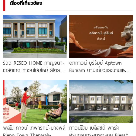
เรื่องที่เกี่ยวข้อง
รีวิว RESEO HOME กาญจนา-
อภิทาวน์ บุรีรัมย์ Apitown
เวสต์เกต ทาวน์โฮมใหม่ สไตล์
Buriram บ้านเดี่ยวและบ้านแฝดซี
Fusion Japanese พร้อมชั้น
รีส์ใหม่จาก AP ติดถนนบุรีรัมย์-
ลอย* ทำเลดี
นางรอง พร้อม Fitness 24
พลีโน่ ทาวน์ เทพารักษ์-บางพลี
ทาวน์โฮม เบล็สซิตี้ พาร์ค
Pleno Town Theparak-
ศรีนครินทร์-เทพารักษ์ Blessity