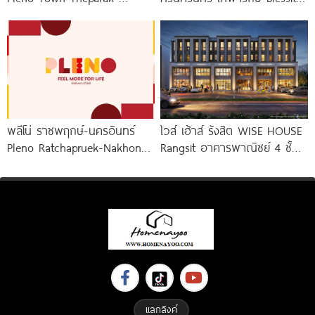
Bangphli ทาวน์โฮมและบ้านแฝด
Park Srinakarin-Theparak
ใหม่จาก AP เริ่ม 1.xx
พลีโน่ ราชพฤกษ์-นครอินทร์
ไวส์ เฮ้าส์ รังสิต WISE HOUSE
Pleno Ratchapruek-Nakhon
Rangsit อาคารพาณิชย์ 4 ชั้น
In โครงการใหม่ใจกลาง
จาก
เมืองนนทบุรี
แลกลิงค์