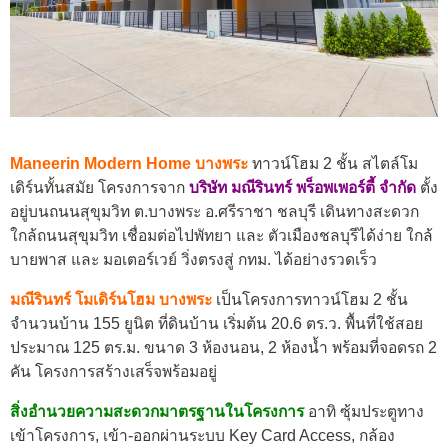
Maneerin Modern Home บางพระ
ทาวน์โฮม 2 ชั้น สไตล์โม
เดิร์นทั้นสมัย โครงการจาก
บริษัท มณีรินทร์ พร็อพเพอร์ตี้ จำกัด
ตั้ง
อยู่บนถนนสุขุมวิท ต.บางพระ อ.ศรีราชา ชลบุรี
เดินทางสะดวก
ใกล้ถนนสุขุมวิท เชื่อมต่อไปพัทยา และ ตัวเมืองชลบุรีได้ง่าย ใกล้
บายพาส และ มอเตอร์เวย์ วิ่งตรงสู่ กทม. ได้อย่างรวดเร็ว
มณีรินทร์ โมเดิร์นโฮม บางพระ
เป็นโครงการทาวน์โฮม 2 ชั้น
จำนวนบ้าน 155 ยูนิต ที่ดินบ้าน เริ่มต้น 20.6 ตร.ว. พื้นที่ใช้สอย
ประมาณ 125 ตร.ม. ขนาด 3 ห้องนอน, 2 ห้องน้ำ พร้อมที่จอดรถ 2
คัน โครงการสร้างเสร็จพร้อมอยู่
สิ่งอำนวยความสะดวกมาตรฐานในโครงการ
อาทิ ซุ้มประตูทาง
เข้าโครงการ, เข้า-ออกผ่านระบบ Key Card Access, กล้อง