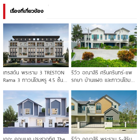
เรื่องที่เกี่ยวข้อง
เทรสตัน พระราม 3 TRESTON
รีวิว อณาสิริ ศรีนครินทร์-แพ
Rama 3 ทาวน์โฮมหรู 4.5 ชั้น
รกษา บ้านแฝด และทาวน์โฮม
พร้อมลิฟต์ส่วนตัว
สไตล์เมอร์ดิเตอร์เรเนียน​ ใกล้
ทางด่วน และ BTS แพรกษา
เดอะ คอนเนค ประชาอุทิศ The
รีวิว อณาสิริ พระราม 5-สิริน