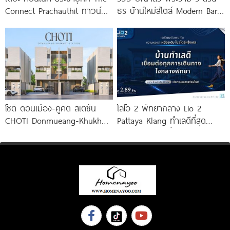
Connect Prachauthit ทาวน์
ธร บ้านใหม่สไตล์ Modern Barn
โฮมและบ้านสไตล์นอร์ดิก ทำเล
House ใกล้ทางด่วนศรีรัช
ศักยภาพซอยสุขสวัสดิ์ 78 ราคา
เริ่ม
โชติ ดอนเมือง-คูคต สเตชัน
ไลโอ 2 พัทยากลาง Lio 2
CHOTI Donmueang-Khukhot
Pattaya Klang ทำเลดีที่สุด
Station
ใจกลางพัทยา เชื่อมต่อทุกการ
เดินทาง