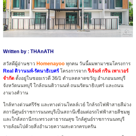
Written by : THAnATH
สวัสดีผู้อ่านชาว
Homenayoo
ทุกคน วันนี้ผมพามาชมโครงการ
Real ติวานนท์-รัตนาธิเบศร์
โครงการจาก
รีเจ้นท์ กรีน เพาเวอร์
จำกัด
ตั้งอยู่ในซอยเรวดี 36/1 ตำบลตลาดขวัญ อำเภอนนทบุรี
จังหวัดนนทบุรี ใกล้ถนนติวานนท์ ถนนรัตนาธิเบศร์ และถนน
งามวงศ์วาน
ใกล้ทางด่วนศรีรัช และทางด่วนโทลล์เวย์ ใกล้รถไฟฟ้าสายสีม่วง
สถานีศูนย์ราชการนนทบุรีเป็นสถานีเชื่อมต่อรถไฟฟ้าสายสีชมพู
และใกล้สถานีกระทรวงสาธารณสุข ใกล้ศูนย์ราชการนนทบุรี
รายล้อมไปด้วยสิ่งอำนวยความสะดวกครบครัน