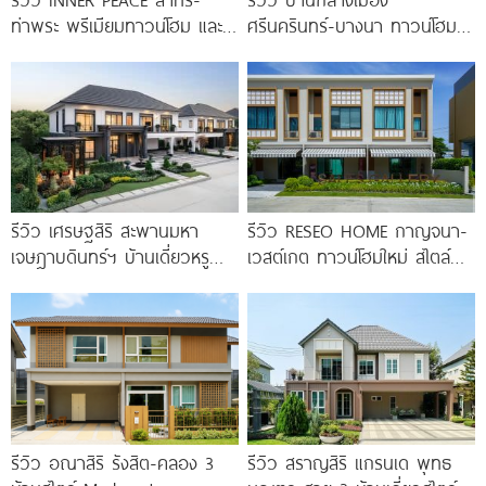
ท่าพระ พรีเมียมทาวน์โฮม และ
ศรีนครินทร์-บางนา ทาวน์โฮม 3
บ้านแฝด 3 ชั้น ใกล้ BTS
ชั้น 173 ตร.ม. พร้อม
Penthouse
รีวิว เศรษฐสิริ สะพานมหา
รีวิว RESEO HOME กาญจนา-
เจษฎาบดินทร์ฯ บ้านเดี่ยวหรู
เวสต์เกต ทาวน์โฮมใหม่ สไตล์
สไตล์ Berlin Architecture​ ใกล้
Fusion Japanese พร้อมชั้น
รถไฟฟ้า และทางด่วน เริ่ม 15.9
ลอย* ทำเลดี
รีวิว อณาสิริ รังสิต-คลอง 3
รีวิว สราญสิริ แกรนเด พุทธ