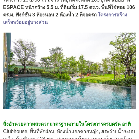
ESPACE หน้ากว้าง 5.5 ม. ที่ดินเริ่ม 17.5 ตร.ว. พื้นที่ใช้สอย 106
ตร.ม. ฟังก์ชัน 3 ห้องนอน 2 ห้องน้ำ 2 ที่จอดรถ
โครงการสร้าง
เสร็จพร้อมอยู่บางส่วน
สิ่งอำนวยความสะดวกมาตรฐานภายในโครงการครบครัน อาทิ
Clubhouse, พื้นที่พักผ่อน, ห้องน้ำแยกชายหญิง, สระว่ายน้ำระบบ
เกลือ, ห้องฟิตเนส 24 ชม., สวนขนาดใหญ่, สนามเด็กเล่น พร้อม