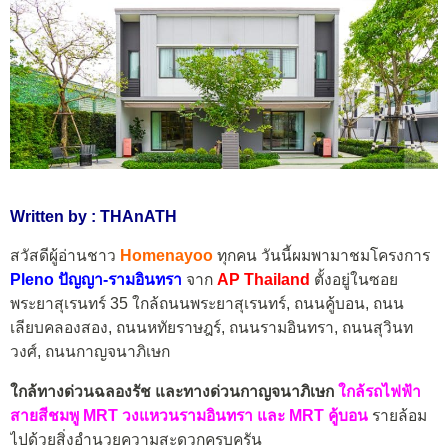
Written by : THAnATH
สวัสดีผู้อ่านชาว
Homenayoo
ทุกคน วันนี้ผมพามาชมโครงการ
Pleno ปัญญา-รามอินทรา
จาก
AP Thailand
ตั้งอยู่ในซอย
พระยาสุเรนทร์ 35 ใกล้ถนนพระยาสุเรนทร์, ถนนคู้บอน, ถนน
เลียบคลองสอง, ถนนหทัยราษฎร์, ถนนรามอินทรา, ถนนสุวินท
วงศ์, ถนนกาญจนาภิเษก
ใกล้ทางด่วนฉลองรัช และทางด่วนกาญจนาภิเษก
ใกล้รถไฟฟ้า
สายสีชมพู MRT วงแหวนรามอินทรา และ MRT คู้บอน
รายล้อม
ไปด้วยสิ่งอำนวยความสะดวกครบครัน