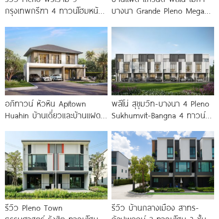
กรุงเทพกรีฑา 4 ทาวน์โฮมหน้า
บางนา Grande Pleno Mega
กว้าง New Series สุด
Bangna ติด
Premium
อภิทาวน์ หัวหิน Apitown
พลีโน่ สุขุมวิท-บางนา 4 Pleno
Huahin บ้านเดี่ยวและบ้านแฝด
Sukhumvit-Bangna 4 ทาวน์
2 ชั้น จาก AP
โฮมและบ้านรูปแบบใหม่ ใกล้
MEGA บางนา
รีวิว Pleno Town
รีวิว บ้านกลางเมือง สาทร-