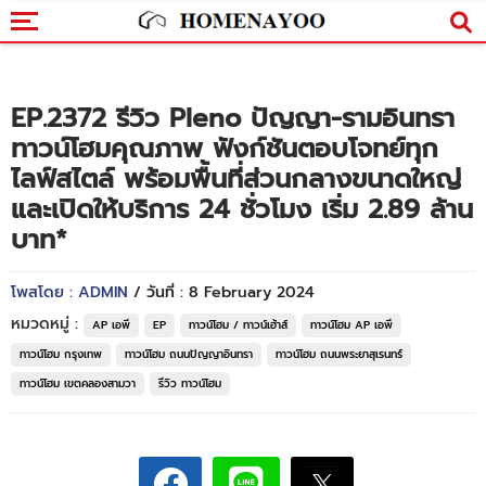
EP.2372 รีวิว Pleno ปัญญา-รามอินทรา
ทาวน์โฮมคุณภาพ ฟังก์ชันตอบโจทย์ทุก
ไลฟ์สไตล์ พร้อมพื้นที่ส่วนกลางขนาดใหญ่
และเปิดให้บริการ 24 ชั่วโมง เริ่ม 2.89 ล้าน
บาท*
โพสโดย : ADMIN
/ วันที่ : 8 February 2024
หมวดหมู่ :
AP เอพี
EP
ทาวน์โฮม / ทาวน์เฮ้าส์
ทาวน์โฮม AP เอพี
ทาวน์โฮม กรุงเทพ
ทาวน์โฮม ถนนปัญญาอินทรา
ทาวน์โฮม ถนนพระยาสุเรนทร์
ทาวน์โฮม เขตคลองสามวา
รีวิว ทาวน์โฮม