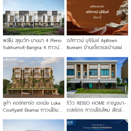
พลีโน่ สุขุมวิท-บางนา 4 Pleno
อภิทาวน์ บุรีรัมย์ Apitown
Sukhumvit-Bangna 4 ทาวน์
Buriram บ้านเดี่ยวและบ้านแฝดซี
โฮมและบ้านรูปแบบใหม่ ใกล้
รีส์ใหม่จาก AP ติดถนนบุรีรัมย์-
MEGA บางนา
นางรอง พร้อม Fitness 24
ลูก้า คอร์ทยาร์ด เอกมัย Luka
รีวิว RESEO HOME กาญจนา-
Courtyard Ekamai ทาวน์โฮมหรู
เวสต์เกต ทาวน์โฮมใหม่ สไตล์
4.5 ชั้น พร้อม
Fusion Japanese พร้อมชั้น
ลอย* ทำเลดี