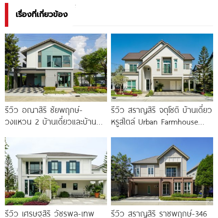
เรื่องที่เกี่ยวข้อง
รีวิว อณาสิริ ชัยพฤกษ์-
รีวิว สราญสิริ จตุโชติ บ้านเดี่ยว
วงแหวน 2 บ้านเดี่ยวและบ้าน
หรูสไตล์ Urban Farmhouse​
แฝดดีไซน์ Lagom ติดถนนถนน
ส่วนกลางใหญ่วิวทะเลสาบ ใกล้
บางกรวย-ไทรน้อย เริ่ม 4.59
ทางด่วนจตุโชติ เริ่ม 8.59
ล้าน*
รีวิว เศรษฐสิริ วัชรพล-เทพ
รีวิว สราญสิริ ราชพฤกษ์-346