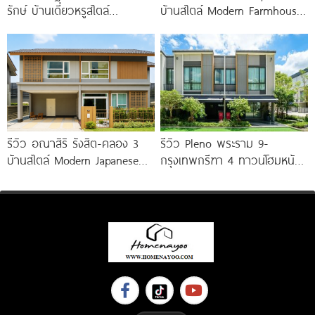
รักษ์ บ้านเดี่ยวหรูสไตล์
บ้านสไตล์ Modern Farmhouse​
Georgian ส่วนกลางใหญ่วิว
ติดถนนใหญ่ราชพฤกษ์ (ตัดใหม่)​
ทะเลสาบ ทำเลใกล้รถไฟฟ้า และ
เริ่ม 5.99
ทางด่วน 3 สาย
รีวิว อณาสิริ รังสิต-คลอง 3
รีวิว Pleno พระราม 9-
บ้านสไตล์ Modern Japanese
กรุงเทพกรีฑา 4 ทาวน์โฮมหน้า
ใกล้ Future Park
กว้าง New Series สุด
Premium