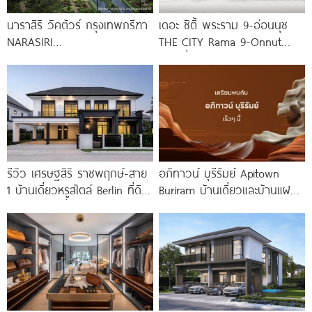
นาราสิริ วิคตัวร์ กรุงเทพกรีฑา
เดอะ ซิตี้ พระราม 9-อ่อนนุช
NARASIRI
THE CITY Rama 9-Onnut
VICTOIRE Krungthep Kreetha
บ้านเดี่ยวหรูฟังก์ชันใหญ่ 4-5
บ้านเดี่ยวหรูโครงการใหม่จาก
แสนสิริ แรงบันดาลใจจาก Le
รีวิว เศรษฐสิริ ราชพฤกษ์-สาย
อภิทาวน์ บุรีรัมย์ Apitown
1 บ้านเดี่ยวหรูสไตล์ Berlin ที่ดิน
Buriram บ้านเดี่ยวและบ้านแฝดซี
100 ตร.ว. เริ่ม
รีส์ใหม่จาก AP ติดถนนบุรีรัมย์-
นางรอง พร้อม Fitness 24