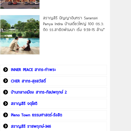
สราญสิริ ปัญญาอินทรา Saransiri
Panya Indra บ้านเดี่ยวใหญ่ 100 ตร.ว.
ดิด รร.สาธิตพัฒนา เริ่ม 9.59-15 ล้าน*
INNER PEACE สาทร-ท่าพระ
CHER สาทร-สุขสวัสดิ์
บ้านกลางเมือง สาทร-กัลปพฤกษ์ 2
สราญสิริ จตุโชติ
Pleno Town ธรรมศาสตร์-รังสิต
สราญสิริ ราชพฤกษ์-346