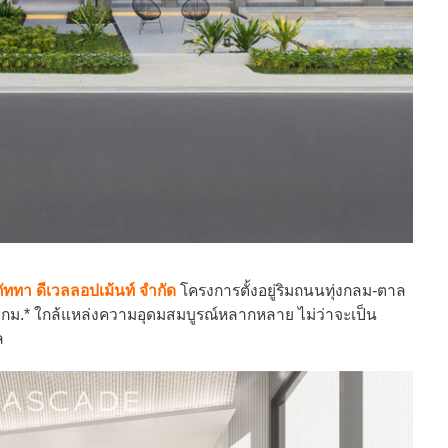
ภัททา ดีเวลลอปเม้นท์ จำกัด
โครงการตั้งอยู่ริมถนนทุ่งกลม-ตาล
 กม.* ใกล้แหล่งความอุดมสมบูรณ์หลากหลาย ไม่ว่าจะเป็น
ล