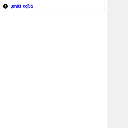
บุราสิริ จตุโชติ