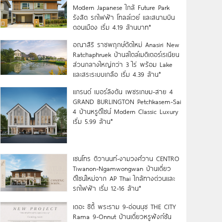
Modern Japanese ใกล้ Future Park
รังสิต รถไฟฟ้า โทลล์เวย์ และสนามบิน
ดอนเมือง เริ่ม 4.19 ล้านบาท*
อณาสิริ ราชพฤกษ์ตัดใหม่ Anasiri New
Ratchaphruek บ้านสไตล์เมดิเตอร์เรเนียน
ส่วนกลางใหญ่กว่า 3 ไร่ พร้อม Lake
และสระระบบเกลือ เริ่ม 4.39 ล้าน*
แกรนด์ เบอร์ลิงตัน เพชรเกษม-สาย 4
GRAND BURLINGTON Petchkasem-Sai
4 บ้านหรูดีไซน์ Modern Classic Luxury
เริ่ม 5.99 ล้าน*
เซนโทร ติวานนท์-งามวงศ์วาน CENTRO
Tiwanon-Ngamwongwan บ้านเดี่ยว
ดีไซน์ใหม่จาก AP Thai ใกล้ทางด่วนและ
รถไฟฟ้า เริ่ม 12-16 ล้าน*
เดอะ ซิตี้ พระราม 9-อ่อนนุช THE CITY
Rama 9-Onnut บ้านเดี่ยวหรูฟังก์ชัน