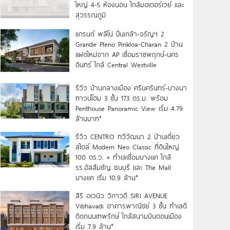
ใหญ่ 4-5 ห้องนอน ใกล้มอเตอร์เวย์ และ
สุวรรณภูมิ
แกรนด์ พลีโน่ ปิ่นเกล้า-จรัญฯ 2
Grande Pleno Pinkloa-Charan 2 บ้าน
แฝดใหม่จาก AP เชื่อมราชพฤกษ์-นคร
อินทร์ ใกล้ Central Westville
รีวิว บ้านกลางเมือง ศรีนครินทร์-บางนา
ทาวน์โฮม 3 ชั้น 173 ตร.ม. พร้อม
Penthouse Panoramic View เริ่ม 4.79
ล้านบาท*
รีวิว CENTRO ทวีวัฒนา 2 บ้านเดี่ยว
สไตล์ Modern Neo Classic ที่ดินใหญ่
100 ตร.ว. + ทำเลเชื่อมบางแค ใกล้
รร.อัสสัมชัญ ธนบุรี และ The Mall
บางแค เริ่ม 10.9 ล้าน*
สิริ อเวนิว วิภาวดี SIRI AVENUE
Vibhavadi อาคารพาณิชย์ 3 ชั้น ทำเลดี
ติดถนนเทพรักษ์ ใกล้สนามบินดอนเมือง
เริ่ม 7.9 ล้าน*