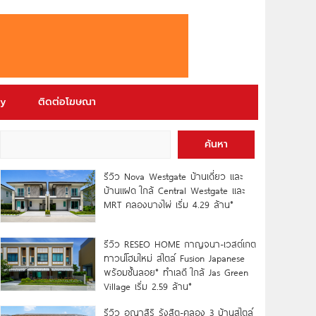
ry
ติดต่อโฆษณา
ค้นหา
รีวิว Nova Westgate บ้านเดี่ยว และ
บ้านแฝด ใกล้ Central Westgate และ
MRT คลองบางไผ่ เริ่ม 4.29 ล้าน*
รีวิว RESEO HOME กาญจนา-เวสต์เกต
ทาวน์โฮมใหม่ สไตล์ Fusion Japanese
พร้อมชั้นลอย* ทำเลดี ใกล้ Jas Green
Village เริ่ม 2.59 ล้าน*
รีวิว อณาสิริ รังสิต-คลอง 3 บ้านสไตล์