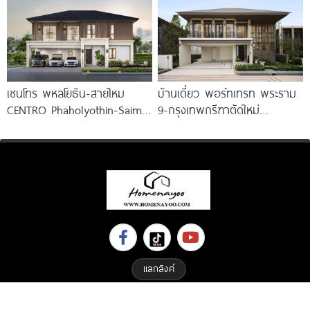
3.59
เซนโทร พหลโยธิน-สายไหม
บ้านเดี่ยว พอร์ทเทรท พระราม
CENTRO Phaholyothin-Saimai
9-กรุงเทพกรีฑาตัดใหม่
บ้าน NEW DESIGN ติดถนน
PORTRAITR Rama 9-New
สายไหม ใกล้ทางด่วน 3
Krungthep Kreetha เอกสิทธิ์
เพียง
แลกลิงค์