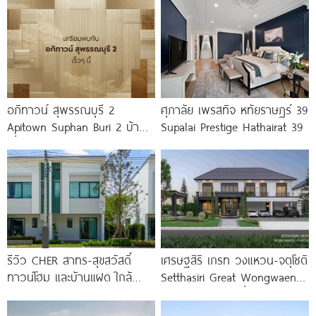
อภิทาวน์ สุพรรณบุรี 2
ศุภาลัย เพรสทิจ หทัยราษฎร์ 39
Apitown Suphan Buri 2 บ้าน
Supalai Prestige Hathairat 39
เดี่ยวและบ้านแฝดซีรีส์ใหม่จาก
AP ทำเลตรงข้าม
รีวิว CHER สาทร-สุขสวัสดิ์
เศรษฐสิริ เกรท วงแหวน-จตุโชติ
ทาวน์โฮม และบ้านแฝด ใกล้
Setthasiri Great Wongwaen-
ทางด่วน และรถไฟฟ้าสายสีม่วง
Chatuchot บ้านเดี่ยวสไตล์
ใต้ สถานีแยกประชาอุทิศ เริ่ม
เบอร์ลิน ที่ดิน 100 ตร.ว.