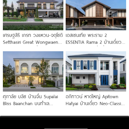
เศรษฐสิริ เกรท วงแหวน-จตุโชติ
เอสเซนเทีย พระราม 2
Setthasiri Great Wongwaen-
ESSENTIA Rama 2 บ้านเดี่ยว
Chatuchot บ้านเดี่ยวสไตล์
ย่านพระราม 2 พื้นที่สีเขียวรวม
เบอร์ลิน ที่ดิน 100 ตร.ว.
กว่า 11
ศุภาลัย บลิซ บ้านจั่น Supalai
อภิทาวน์ หาดใหญ่ Apitown
Bliss Baanchan บนทำเล
Hatyai บ้านเดี่ยว Neo-Classic
ศักยภาพ ห่างถนนมิตรภาพ
ติดถนนลพบุรีราเมศร์ ใกล้
เพียง 200
ม.หาดใหญ่ 10