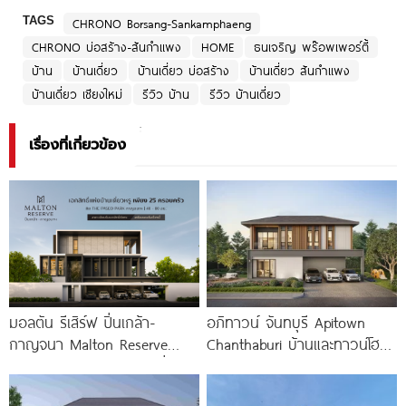
TAGS
CHRONO Borsang-Sankamphaeng
CHRONO บ่อสร้าง-สันกำแพง
HOME
ธนเจริญ พร๊อพเพอร์ตี้
บ้าน
บ้านเดี่ยว
บ้านเดี่ยว บ่อสร้าง
บ้านเดี่ยว สันกำแพง
บ้านเดี่ยว เชียงใหม่
รีวิว บ้าน
รีวิว บ้านเดี่ยว
เรื่องที่เกี่ยวข้อง
มอลตัน รีเสิร์ฟ ปิ่นเกล้า-
อภิทาวน์ จันทบุรี Apitown
กาญจนา Malton Reserve
Chanthaburi บ้านและทาวน์โฮม
Pinklao-Kanchana บ้านเดี่ยวหรู
ซีรีส์ใหม่ พร้อม Clubhouse และ
เป็นส่วนตัวเพียง 25 ครอบครัว
Fitness 24