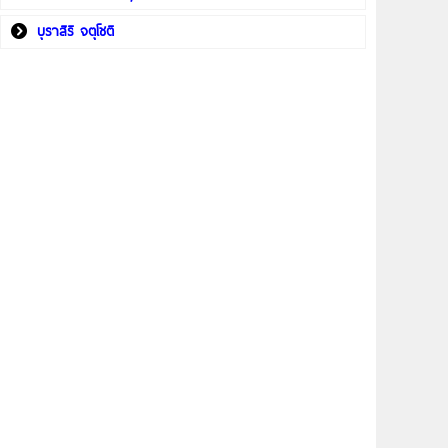
บุราสิริ จตุโชติ