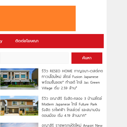
ry
ติดต่อโฆษณา
ค้นหา
รีวิว RESEO HOME กาญจนา-เวสต์เกต
ทาวน์โฮมใหม่ สไตล์ Fusion Japanese
พร้อมชั้นลอย* ทำเลดี ใกล้ Jas Green
Village เริ่ม 2.59 ล้าน*
รีวิว อณาสิริ รังสิต-คลอง 3 บ้านสไตล์
Modern Japanese ใกล้ Future Park
รังสิต รถไฟฟ้า โทลล์เวย์ และสนามบิน
ดอนเมือง เริ่ม 4.19 ล้านบาท*
อณาสิริ ราชพฤกษ์ตัดใหม่ Anasiri New