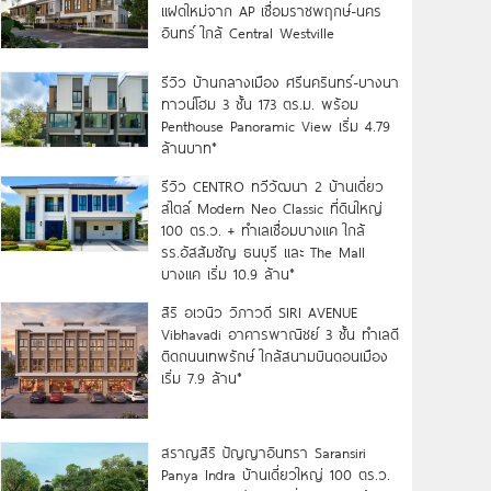
แฝดใหม่จาก AP เชื่อมราชพฤกษ์-นคร
อินทร์ ใกล้ Central Westville
รีวิว บ้านกลางเมือง ศรีนครินทร์-บางนา
ทาวน์โฮม 3 ชั้น 173 ตร.ม. พร้อม
Penthouse Panoramic View เริ่ม 4.79
ล้านบาท*
รีวิว CENTRO ทวีวัฒนา 2 บ้านเดี่ยว
สไตล์ Modern Neo Classic ที่ดินใหญ่
100 ตร.ว. + ทำเลเชื่อมบางแค ใกล้
รร.อัสสัมชัญ ธนบุรี และ The Mall
บางแค เริ่ม 10.9 ล้าน*
สิริ อเวนิว วิภาวดี SIRI AVENUE
Vibhavadi อาคารพาณิชย์ 3 ชั้น ทำเลดี
ติดถนนเทพรักษ์ ใกล้สนามบินดอนเมือง
เริ่ม 7.9 ล้าน*
สราญสิริ ปัญญาอินทรา Saransiri
Panya Indra บ้านเดี่ยวใหญ่ 100 ตร.ว.