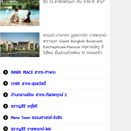
ดิด รร.สาธิตพัฒนา เริ่ม 9.59-15 ล้าน*
แกรนด์ บางกอก บูเลอวาร์ด ราชพฤกษ์-
พรานนก Grand Bangkok Boulevard
Ratchaphruek-Prannok คฤหาสน์หรู ซี
รีส์ใหม่ เป็นส่วนตัวเพียง 51 ครอบครัว
INNER PEACE สาทร-ท่าพระ
CHER สาทร-สุขสวัสดิ์
บ้านกลางเมือง สาทร-กัลปพฤกษ์ 2
สราญสิริ จตุโชติ
Pleno Town ธรรมศาสตร์-รังสิต
สราญสิริ ราชพฤกษ์-346