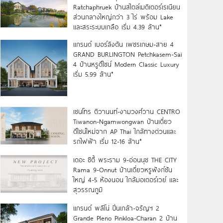
Ratchaphruek บ้านสไตล์เมดิเตอร์เรเนียน
ส่วนกลางใหญ่กว่า 3 ไร่ พร้อม Lake
และสระระบบเกลือ เริ่ม 4.39 ล้าน*
แกรนด์ เบอร์ลิงตัน เพชรเกษม-สาย 4
GRAND BURLINGTON Petchkasem-Sai
4 บ้านหรูดีไซน์ Modern Classic Luxury
เริ่ม 5.99 ล้าน*
เซนโทร ติวานนท์-งามวงศ์วาน CENTRO
Tiwanon-Ngamwongwan บ้านเดี่ยว
ดีไซน์ใหม่จาก AP Thai ใกล้ทางด่วนและ
รถไฟฟ้า เริ่ม 12-16 ล้าน*
เดอะ ซิตี้ พระราม 9-อ่อนนุช THE CITY
Rama 9-Onnut บ้านเดี่ยวหรูฟังก์ชัน
ใหญ่ 4-5 ห้องนอน ใกล้มอเตอร์เวย์ และ
สุวรรณภูมิ
แกรนด์ พลีโน่ ปิ่นเกล้า-จรัญฯ 2
Grande Pleno Pinkloa-Charan 2 บ้าน