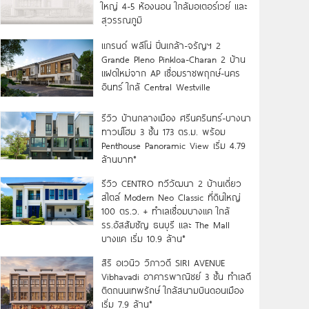
ใหญ่ 4-5 ห้องนอน ใกล้มอเตอร์เวย์ และ
สุวรรณภูมิ
แกรนด์ พลีโน่ ปิ่นเกล้า-จรัญฯ 2
Grande Pleno Pinkloa-Charan 2 บ้าน
แฝดใหม่จาก AP เชื่อมราชพฤกษ์-นคร
อินทร์ ใกล้ Central Westville
รีวิว บ้านกลางเมือง ศรีนครินทร์-บางนา
ทาวน์โฮม 3 ชั้น 173 ตร.ม. พร้อม
Penthouse Panoramic View เริ่ม 4.79
ล้านบาท*
รีวิว CENTRO ทวีวัฒนา 2 บ้านเดี่ยว
สไตล์ Modern Neo Classic ที่ดินใหญ่
100 ตร.ว. + ทำเลเชื่อมบางแค ใกล้
รร.อัสสัมชัญ ธนบุรี และ The Mall
บางแค เริ่ม 10.9 ล้าน*
สิริ อเวนิว วิภาวดี SIRI AVENUE
Vibhavadi อาคารพาณิชย์ 3 ชั้น ทำเลดี
ติดถนนเทพรักษ์ ใกล้สนามบินดอนเมือง
เริ่ม 7.9 ล้าน*