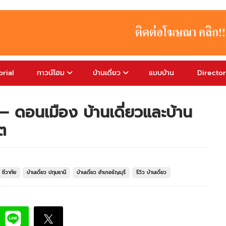
rial
ทาวน์โฮม
บ้านเดี่ยว
แบบบ้าน
Directo
ต – ดอนเมือง บ้านเดี่ยวและบ้าน
ต
 ชีวาทัย
บ้านเดี่ยว ปทุมธานี
บ้านเดี่ยว อำเภอธัญบุรี
รีวิว บ้านเดี่ยว