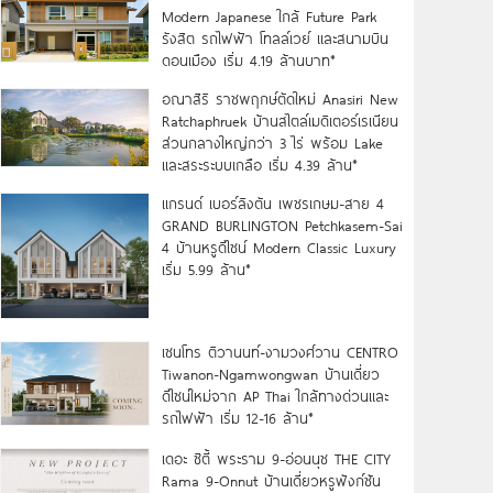
Modern Japanese ใกล้ Future Park
รังสิต รถไฟฟ้า โทลล์เวย์ และสนามบิน
ดอนเมือง เริ่ม 4.19 ล้านบาท*
อณาสิริ ราชพฤกษ์ตัดใหม่ Anasiri New
Ratchaphruek บ้านสไตล์เมดิเตอร์เรเนียน
ส่วนกลางใหญ่กว่า 3 ไร่ พร้อม Lake
และสระระบบเกลือ เริ่ม 4.39 ล้าน*
แกรนด์ เบอร์ลิงตัน เพชรเกษม-สาย 4
GRAND BURLINGTON Petchkasem-Sai
4 บ้านหรูดีไซน์ Modern Classic Luxury
เริ่ม 5.99 ล้าน*
เซนโทร ติวานนท์-งามวงศ์วาน CENTRO
Tiwanon-Ngamwongwan บ้านเดี่ยว
ดีไซน์ใหม่จาก AP Thai ใกล้ทางด่วนและ
รถไฟฟ้า เริ่ม 12-16 ล้าน*
เดอะ ซิตี้ พระราม 9-อ่อนนุช THE CITY
Rama 9-Onnut บ้านเดี่ยวหรูฟังก์ชัน