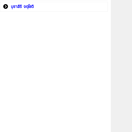
บุราสิริ จตุโชติ