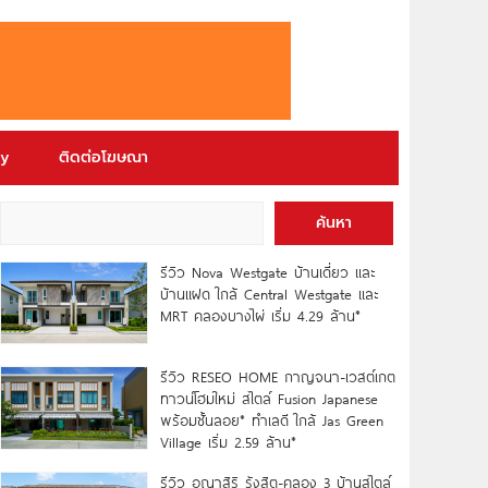
ry
ติดต่อโฆษณา
ค้นหา
รีวิว Nova Westgate บ้านเดี่ยว และ
บ้านแฝด ใกล้ Central Westgate และ
MRT คลองบางไผ่ เริ่ม 4.29 ล้าน*
รีวิว RESEO HOME กาญจนา-เวสต์เกต
ทาวน์โฮมใหม่ สไตล์ Fusion Japanese
พร้อมชั้นลอย* ทำเลดี ใกล้ Jas Green
Village เริ่ม 2.59 ล้าน*
รีวิว อณาสิริ รังสิต-คลอง 3 บ้านสไตล์