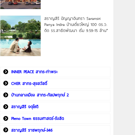
สราญสิริ ปัญญาอินทรา Saransiri
Panya Indra บ้านเดี่ยวใหญ่ 100 ตร.ว.
ดิด รร.สาธิตพัฒนา เริ่ม 9.59-15 ล้าน*
INNER PEACE สาทร-ท่าพระ
CHER สาทร-สุขสวัสดิ์
บ้านกลางเมือง สาทร-กัลปพฤกษ์ 2
สราญสิริ จตุโชติ
Pleno Town ธรรมศาสตร์-รังสิต
สราญสิริ ราชพฤกษ์-346