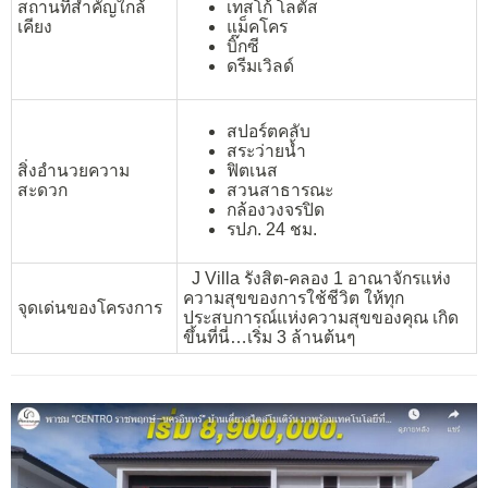
สถานที่สำคัญใกล้
เทสโก้ โลตัส
เคียง
แม็คโคร
บิ๊กซี
ดรีมเวิลด์
สปอร์ตคลับ
สระว่ายน้ำ
สิ่งอำนวยความ
ฟิตเนส
สะดวก
สวนสาธารณะ
กล้องวงจรปิด
รปภ. 24 ชม.
J Villa รังสิต-คลอง 1 อาณาจักรแห่ง
ความสุขของการใช้ชีวิต ให้ทุก
จุดเด่นของโครงการ
ประสบการณ์แห่งความสุขของคุณ เกิด
ขึ้นที่นี่…เริ่ม 3 ล้านต้นๆ