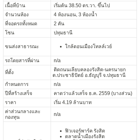
เนื้อที่บ้าน
เริ่มต้น 38.50 ตร.วา. ขึ้นไป
จำนวนห้อง
4 ห้องนอน, 3 ห้องน้ำ
ที่จอดรถทั้งหมด
2 คัน
โซน
ปทุมธานี
ขนส่งสาธารณะ
ใกล้ดอนเมืองโทลล์เวย์
รถโดยสารที่ผ่าน
n/a
ติดถนนเลียบคลองรังสิต-นครนายก
ที่ตั้ง
ต.ประชาธิปัตย์ อ.ธัญบุรี จ.ปทุมธานี
กำหนดการ
n/a
ปีที่สร้างเสร็จ
คาดว่าแล้วเสร็จ ธ.ค. 2559 (บางส่วน)
ราคา
เริ่ม 4.19 ล้านบาท
ค่าส่วนกลางและ
n/a
กองทุน
ฟิวเจอร์พาร์ค รังสิต
ตลาดน้ำเมืองรังสิต