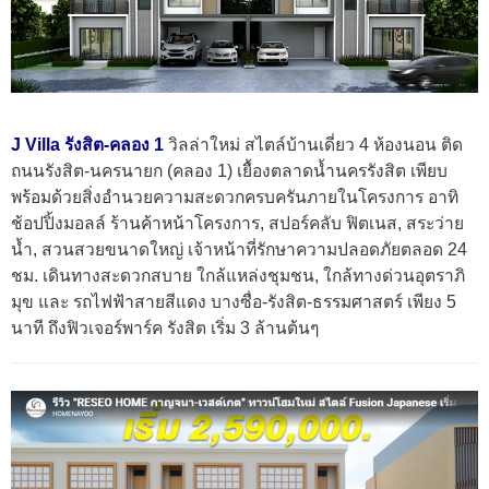
J Villa รังสิต-คลอง 1
วิลล่าใหม่ สไตล์บ้านเดี่ยว 4 ห้องนอน ติด
ถนนรังสิต-นครนายก (คลอง 1) เยื้องตลาดน้ำนครรังสิต เพียบ
พร้อมด้วยสิ่งอำนวยความสะดวกครบครันภายในโครงการ อาทิ
ช้อปปิ้งมอลล์ ร้านค้าหน้าโครงการ, สปอร์คลับ ฟิตเนส, สระว่าย
น้ำ, สวนสวยขนาดใหญ่ เจ้าหน้าที่รักษาความปลอดภัยตลอด 24
ชม. เดินทางสะดวกสบาย ใกล้แหล่งชุมชน, ใกล้ทางด่วนอุตราภิ
มุข และ รถไฟฟ้าสายสีแดง บางซื่อ-รังสิต-ธรรมศาสตร์ เพียง 5
นาที ถึงฟิวเจอร์พาร์ค รังสิต เริ่ม 3 ล้านต้นๆ