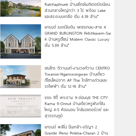
Ratchaphruek บ้านสไตล์เมดิเตอร์เรเนียน
ส่วนกลางใหญ่กว่า 3 ไร่ พร้อม Lake
และสระระบบเกลือ เริ่ม 4.39 ล้าน*
แกรนด์ เบอร์ลิงตัน เพชรเกษม-สาย 4
GRAND BURLINGTON Petchkasem-Sai
4 บ้านหรูดีไซน์ Modern Classic Luxury
เริ่ม 5.99 ล้าน*
เซนโทร ติวานนท์-งามวงศ์วาน CENTRO
Tiwanon-Ngamwongwan บ้านเดี่ยว
ดีไซน์ใหม่จาก AP Thai ใกล้ทางด่วนและ
รถไฟฟ้า เริ่ม 12-16 ล้าน*
เดอะ ซิตี้ พระราม 9-อ่อนนุช THE CITY
Rama 9-Onnut บ้านเดี่ยวหรูฟังก์ชัน
ใหญ่ 4-5 ห้องนอน ใกล้มอเตอร์เวย์ และ
สุวรรณภูมิ
แกรนด์ พลีโน่ ปิ่นเกล้า-จรัญฯ 2
Grande Pleno Pinkloa-Charan 2 บ้าน