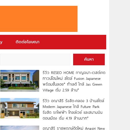
ry
ติดต่อโฆษณา
ค้นหา
รีวิว RESEO HOME กาญจนา-เวสต์เกต
ทาวน์โฮมใหม่ สไตล์ Fusion Japanese
พร้อมชั้นลอย* ทำเลดี ใกล้ Jas Green
Village เริ่ม 2.59 ล้าน*
รีวิว อณาสิริ รังสิต-คลอง 3 บ้านสไตล์
Modern Japanese ใกล้ Future Park
รังสิต รถไฟฟ้า โทลล์เวย์ และสนามบิน
ดอนเมือง เริ่ม 4.19 ล้านบาท*
อณาสิริ ราชพฤกษ์ตัดใหม่ Anasiri New