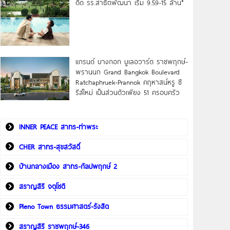
ดิด รร.สาธิตพัฒนา เริ่ม 9.59-15 ล้าน*
แกรนด์ บางกอก บูเลอวาร์ด ราชพฤกษ์-
พรานนก Grand Bangkok Boulevard
Ratchaphruek-Prannok คฤหาสน์หรู ซี
รีส์ใหม่ เป็นส่วนตัวเพียง 51 ครอบครัว
INNER PEACE สาทร-ท่าพระ
CHER สาทร-สุขสวัสดิ์
บ้านกลางเมือง สาทร-กัลปพฤกษ์ 2
สราญสิริ จตุโชติ
Pleno Town ธรรมศาสตร์-รังสิต
สราญสิริ ราชพฤกษ์-346