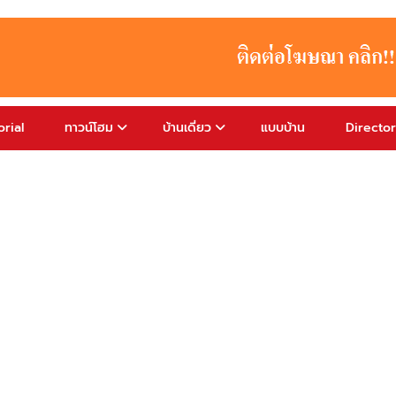
rial
ทาวน์โฮม
บ้านเดี่ยว
แบบบ้าน
Directo