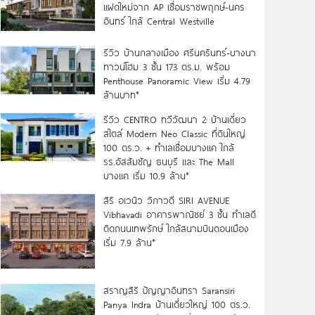
แฝดใหม่จาก AP เชื่อมราชพฤกษ์-นคร
อินทร์ ใกล้ Central Westville
รีวิว บ้านกลางเมือง ศรีนครินทร์-บางนา
ทาวน์โฮม 3 ชั้น 173 ตร.ม. พร้อม
Penthouse Panoramic View เริ่ม 4.79
ล้านบาท*
รีวิว CENTRO ทวีวัฒนา 2 บ้านเดี่ยว
สไตล์ Modern Neo Classic ที่ดินใหญ่
100 ตร.ว. + ทำเลเชื่อมบางแค ใกล้
รร.อัสสัมชัญ ธนบุรี และ The Mall
บางแค เริ่ม 10.9 ล้าน*
สิริ อเวนิว วิภาวดี SIRI AVENUE
Vibhavadi อาคารพาณิชย์ 3 ชั้น ทำเลดี
ติดถนนเทพรักษ์ ใกล้สนามบินดอนเมือง
เริ่ม 7.9 ล้าน*
สราญสิริ ปัญญาอินทรา Saransiri
Panya Indra บ้านเดี่ยวใหญ่ 100 ตร.ว.