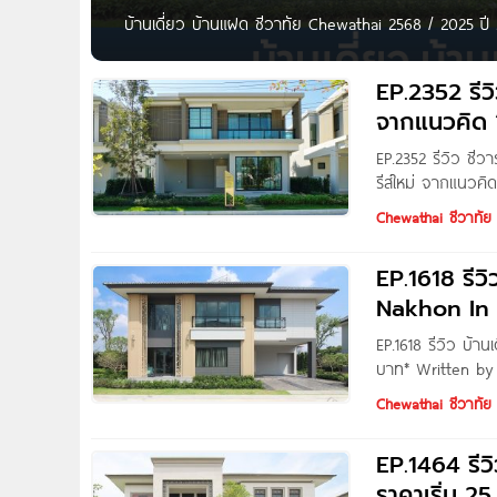
บ้านเดี่ยว บ้านแฝด ชีวาทัย Chewathai 2568 / 2025 ปี
New Ratchaphruek ปี 2020 EP.1618 รีวิว บ้านเดี่ยว ช
EP.2352 รีวิ
จากแนวคิด 
EP.2352 รีวิว ชี
รีส์ใหม่ จากแนวคิ
ล้าน* Written by 
Chewathai ชีวาทัย
พาไปชมโครงการ ‘ช
EP.1618 รีว
Nakhon In เ
EP.1618 รีวิว บ้า
บาท* Written by
Yanin Phueksoong
Chewathai ชีวาทัย
EP.1464 รีวิว
ราคาเริ่ม 25