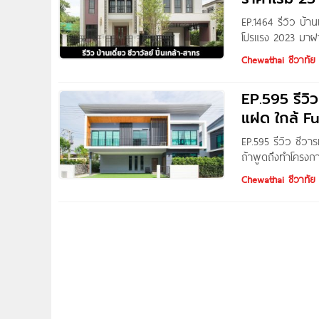
EP.1464 รีวิว บ้า
โปรแรง 2023 มาฝา
Written by : Nin 
Chewathai ชีวาทัย
EP.595 รีวิว
แฝด ใกล้ F
EP.595 รีวิว ชีวา
ถ้าพูดถึงทำโครงกา
รังสิต มากที่สุด 
Chewathai ชีวาทัย