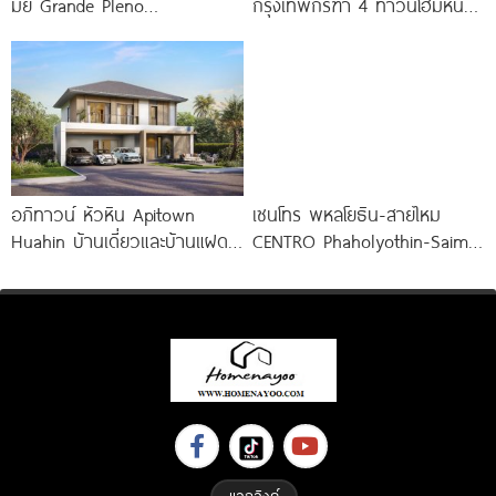
มีย์ Grande Pleno
กรุงเทพกรีฑา 4 ทาวน์โฮมหน้า
Phaholyothin-Dhupateme
กว้าง New Series สุด
บ้านดีไซน์ใหม่ ติดถนนพหลโยธิน
Premium
ใกล้วิภาวดีรังสิตใน 1
อภิทาวน์ หัวหิน Apitown
เซนโทร พหลโยธิน-สายไหม
Huahin บ้านเดี่ยวและบ้านแฝด
CENTRO Phaholyothin-Saimai
2 ชั้น จาก AP
บ้าน NEW DESIGN ติดถนน
สายไหม ใกล้ทางด่วน 3
แลกลิงค์