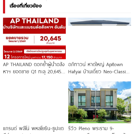
เรื่องที่เกี่ยวข้อง
AP THAILAND ตอกย้ำผู้นำอสัง
อภิทาวน์ หาดใหญ่ Apitown
หาฯ ยอดขาย Q1 ทะลุ 20,645
Hatyai บ้านเดี่ยว Neo-Classic
ล้านบาท พร้อมลุยเปิด 12
ติดถนนลพบุรีราเมศร์ ใกล้
ม.หาดใหญ่ 10
แกรนด์ พลีโน่ พหลโยธิน-ธูปะเต
รีวิว Pleno พระราม 9-