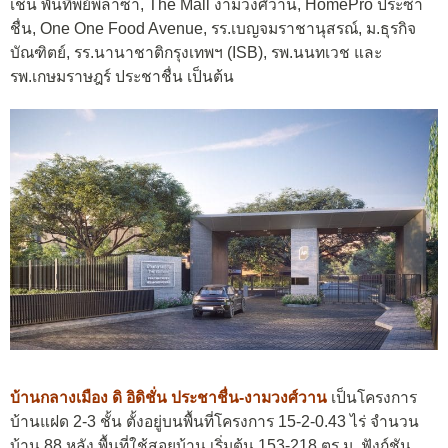
เช่น พันทิพย์พลาซ่า, The Mall งามวงศ์วาน, HomePro ประซา
ชื่น, One One Food Avenue, รร.เบญจมราชานุสรณ์, ม.ธุรกิจ
บัณฑิตย์, รร.นานาชาติกรุงเทพฯ (ISB), รพ.นนทเวช และ
รพ.เกษมราษฎร์ ประชาชื่น เป็นต้น
บ้านกลางเมือง ดิ อิดิชั่น ประชาชื่น-งามวงศ์วาน
เป็นโครงการ
บ้านแฝด 2-3 ชั้น ตั้งอยู่บนพื้นที่โครงการ 15-2-0.43 ไร่ จำนวน
บ้าน 88 หลัง พื้นที่ใช้สอยบ้าน เริ่มต้น 153-218 ตร.ม. ฟังก์ชัน