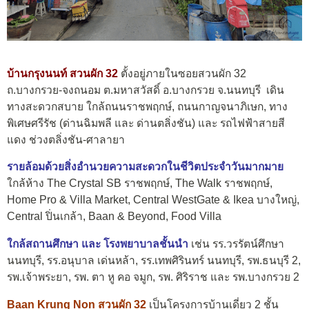
บ้านกรุงนนท์ สวนผัก 32
ตั้งอยู่ภายในซอยสวนผัก 32
ถ.บางกรวย-จงถนอม ต.มหาสวัสดิ์ อ.บางกรวย จ.นนทบุรี เดิน
ทางสะดวกสบาย ใกล้ถนนราชพฤกษ์, ถนนกาญจนาภิเษก, ทาง
พิเศษศรีรัช (ด่านฉิมพลี และ ด่านตลิ่งชัน) และ รถไฟฟ้าสายสี
แดง ช่วงตลิ่งชัน-ศาลายา
รายล้อมด้วยสิ่งอำนวยความสะดวกในชีวิตประจำวันมากมาย
ใกล้ห้าง The Crystal SB ราชพฤกษ์, The Walk ราชพฤกษ์,
Home Pro & Villa Market, Central WestGate & Ikea บางใหญ่,
Central ปิ่นเกล้า, Baan & Beyond, Food Villa
ใกล้สถานศึกษา และ โรงพยาบาลชั้นนำ
เช่น รร.วรรัตน์ศึกษา
นนทบุรี, รร.อนุบาล เด่นหล้า, รร.เทพศิรินทร์ นนทบุรี, รพ.ธนบุรี 2,
รพ.เจ้าพระยา, รพ. ตา หู คอ จมูก, รพ. ศิริราช และ รพ.บางกรวย 2
Baan Krung Non สวนผัก 32
เป็นโครงการบ้านเดี่ยว 2 ชั้น