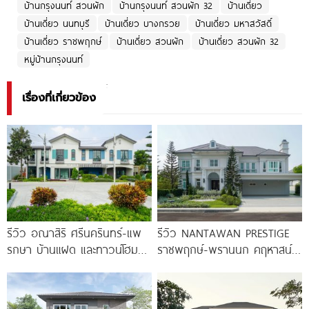
บ้านกรุงนนท์ สวนผัก
บ้านกรุงนนท์ สวนผัก 32
บ้านเดี่ยว
บ้านเดี่ยว นนทบุรี
บ้านเดี่ยว บางกรวย
บ้านเดี่ยว มหาสวัสดิ์
บ้านเดี่ยว ราชพฤกษ์
บ้านเดี่ยว สวนผัก
บ้านเดี่ยว สวนผัก 32
หมู่บ้านกรุงนนท์
เรื่องที่เกี่ยวข้อง
รีวิว อณาสิริ ศรีนครินทร์-แพ
รีวิว NANTAWAN PRESTIGE
รกษา บ้านแฝด และทาวน์โฮม
ราชพฤกษ์-พรานนก คฤหาสน์
สไตล์เมอร์ดิเตอร์เรเนียน​ ใกล้
หรู French Chateau จาก LH
ทางด่วน และ BTS แพรกษา
เริ่ม