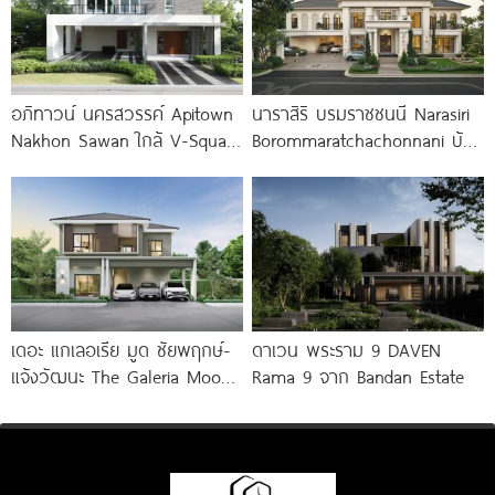
อภิทาวน์ นครสวรรค์ Apitown
นาราสิริ บรมราชชนนี Narasiri
Nakhon Sawan ใกล้ V-Square
Borommaratchachonnani บ้าน
และ Central เพียง
โครงการใหม่ ติดถนนใหญ่บรม
ราชชนนี เพียง 100 ม.* จาก
เดอะ แกเลอเรีย มูด ชัยพฤกษ์-
ดาเวน พระราม 9 DAVEN
แจ้งวัฒนะ The Galeria Mood
Rama 9 จาก Bandan Estate
Chaiyapruek-Chaengwattana
เริ่ม 4.69