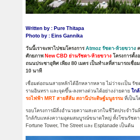
Written by : Pure Thitapa
Photo by : Eins Gannika
วันนี้เราจะพาไปชมโครงการ
Atmoz รัชดา-ห้วยขวาง
ค
ศักยภาพ
New CBD ย่านรัชดา-ห้วยขวาง
โครงการตั้ง
ถนนประชาอุทิศ เพียง 80 เมตร เป็นทำเลที่สามารถเชื่อ
10 นาที
เชื่อมต่อถนนสายหลักได้อีกหลากหลาย ไม่ว่าจะเป็น รั
รามอินทรา และจุดขึ้น-ลงทางด่วนได้อย่างง่ายดาย
ใกล้
รถไฟฟ้า MRT สายสีส้ม สถานีประดิษฐ์มนูธรรม
ที่เป็
รอบโครงการมีสิ่งอำนวยความสะดวกในชีวิตประจำวันที
ใกล้กับแหล่งความอุดมสมบูรณ์ขนาดใหญ่ ทั้งโซนรัชดา
Fortune Tower, The Street และ Esplanade เป็นต้น