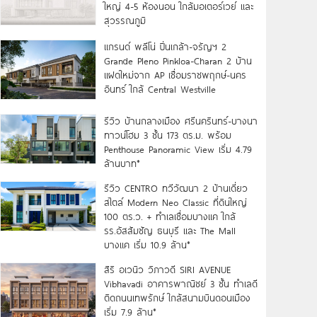
ใหญ่ 4-5 ห้องนอน ใกล้มอเตอร์เวย์ และ
สุวรรณภูมิ
แกรนด์ พลีโน่ ปิ่นเกล้า-จรัญฯ 2
Grande Pleno Pinkloa-Charan 2 บ้าน
แฝดใหม่จาก AP เชื่อมราชพฤกษ์-นคร
อินทร์ ใกล้ Central Westville
รีวิว บ้านกลางเมือง ศรีนครินทร์-บางนา
ทาวน์โฮม 3 ชั้น 173 ตร.ม. พร้อม
Penthouse Panoramic View เริ่ม 4.79
ล้านบาท*
รีวิว CENTRO ทวีวัฒนา 2 บ้านเดี่ยว
สไตล์ Modern Neo Classic ที่ดินใหญ่
100 ตร.ว. + ทำเลเชื่อมบางแค ใกล้
รร.อัสสัมชัญ ธนบุรี และ The Mall
บางแค เริ่ม 10.9 ล้าน*
สิริ อเวนิว วิภาวดี SIRI AVENUE
Vibhavadi อาคารพาณิชย์ 3 ชั้น ทำเลดี
ติดถนนเทพรักษ์ ใกล้สนามบินดอนเมือง
เริ่ม 7.9 ล้าน*