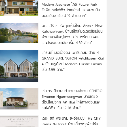
Modern Japanese ใกล้ Future Park
รังสิต รถไฟฟ้า โทลล์เวย์ และสนามบิน
ดอนเมือง เริ่ม 4.19 ล้านบาท*
อณาสิริ ราชพฤกษ์ตัดใหม่ Anasiri New
Ratchaphruek บ้านสไตล์เมดิเตอร์เรเนียน
ส่วนกลางใหญ่กว่า 3 ไร่ พร้อม Lake
และสระระบบเกลือ เริ่ม 4.39 ล้าน*
แกรนด์ เบอร์ลิงตัน เพชรเกษม-สาย 4
GRAND BURLINGTON Petchkasem-Sai
4 บ้านหรูดีไซน์ Modern Classic Luxury
เริ่ม 5.99 ล้าน*
เซนโทร ติวานนท์-งามวงศ์วาน CENTRO
Tiwanon-Ngamwongwan บ้านเดี่ยว
ดีไซน์ใหม่จาก AP Thai ใกล้ทางด่วนและ
รถไฟฟ้า เริ่ม 12-16 ล้าน*
เดอะ ซิตี้ พระราม 9-อ่อนนุช THE CITY
Rama 9-Onnut บ้านเดี่ยวหรูฟังก์ชัน