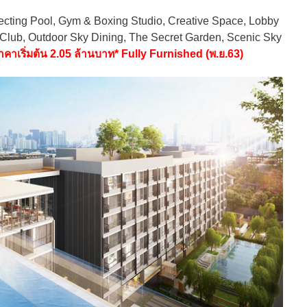
lecting Pool, Gym & Boxing Studio, Creative Space, Lobby
 Club, Outdoor Sky Dining, The Secret Garden, Scenic Sky
คาเริ่มต้น 2.05 ล้านบาท* Fully Furnished (พ.ย.63)