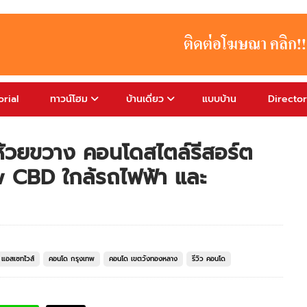
rial
ทาวน์โฮม
บ้านเดี่ยว
แบบบ้าน
Directo
-ห้วยขวาง คอนโดสไตล์รีสอร์ต
w CBD ใกล้รถไฟฟ้า และ
แอสเซทไวส์
คอนโด กรุงเทพ
คอนโด เขตวังทองหลาง
รีวิว คอนโด