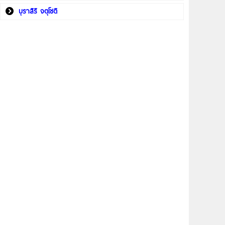
บุราสิริ จตุโชติ