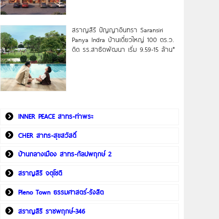
สราญสิริ ปัญญาอินทรา Saransiri
Panya Indra บ้านเดี่ยวใหญ่ 100 ตร.ว.
ดิด รร.สาธิตพัฒนา เริ่ม 9.59-15 ล้าน*
INNER PEACE สาทร-ท่าพระ
CHER สาทร-สุขสวัสดิ์
บ้านกลางเมือง สาทร-กัลปพฤกษ์ 2
สราญสิริ จตุโชติ
Pleno Town ธรรมศาสตร์-รังสิต
สราญสิริ ราชพฤกษ์-346