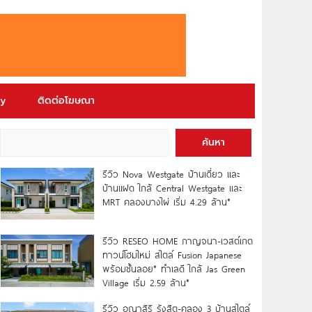
ry
ติดต่อโฆษณา
ค้นหา
รีวิว Nova Westgate บ้านเดี่ยว และ
บ้านแฝด ใกล้ Central Westgate และ
MRT คลองบางไผ่ เริ่ม 4.29 ล้าน*
รีวิว RESEO HOME กาญจนา-เวสต์เกต
ทาวน์โฮมใหม่ สไตล์ Fusion Japanese
พร้อมชั้นลอย* ทำเลดี ใกล้ Jas Green
Village เริ่ม 2.59 ล้าน*
รีวิว อณาสิริ รังสิต-คลอง 3 บ้านสไตล์