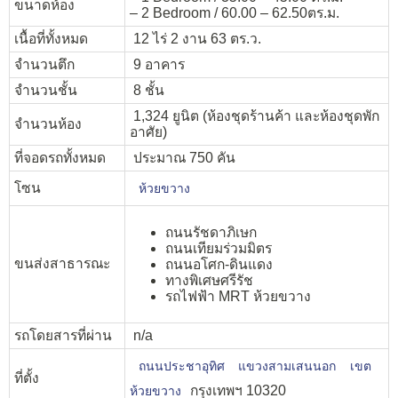
ขนาดห้อง
– 2 Bedroom / 60.00 – 62.50ตร.ม.
เนื้อที่ทั้งหมด
12 ไร่ 2 งาน 63 ตร.ว.
จำนวนตึก
9 อาคาร
จำนวนชั้น
8 ชั้น
1,324 ยูนิต (ห้องชุดร้านค้า และห้องชุดพัก
จำนวนห้อง
อาศัย)
ที่จอดรถทั้งหมด
ประมาณ 750 คัน
โซน
ห้วยขวาง
ถนนรัชดาภิเษก
ถนนเทียมร่วมมิตร
ขนส่งสาธารณะ
ถนนอโศก-ดินแดง
ทางพิเศษศรีรัช
รถไฟฟ้า MRT ห้วยขวาง
รถโดยสารที่ผ่าน
n/a
ถนนประชาอุทิศ
แขวงสามเสนนอก
เขต
ที่ตั้ง
กรุงเทพฯ 10320
ห้วยขวาง