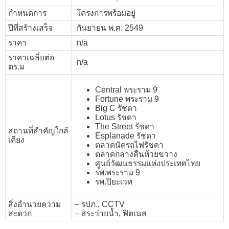
กำหนดการ
โครงการพร้อมอยู่
ปีที่สร้างเสร็จ
กันยายน พ.ศ. 2549
ราคา
n/a
ราคาเฉลี่ยต่อ
n/a
ตร.ม
Central พระราม 9
Fortune พระราม 9
Big C รัชดา
Lotus รัชดา
The Street รัชดา
สถานที่สำคัญใกล้
Esplanade รัชดา
เคียง
ตลาดนัดรถไฟ​รัชดา
ตลาดกลางคืนห้วยขวาง
ศูนย์วัฒนธรรมแห่งประเทศไทย
รพ.พระราม 9
รพ.ปิยะเวท
สิ่งอำนวยความ
– รปภ., CCTV
สะดวก
– สระว่ายน้ำ, ฟิตเนส