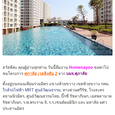
สวัสดีค่ะ คุณผู้อ่านทุกท่าน วันนี้ทีมงาน
Homenayoo
ขอพาไป
ชมโครงการ
ศุภาลัย เวลลิงตัน 2
จาก
บมจ.ศุภาลัย
ตั้งอยู่บนถนนเทียมร่วมมิตร แขวงห้วยขวาง เขตห้วยขวาง กทม.
ใกล้รถไฟฟ้า MRT ศูนย์วัฒนธรรม
, ทางด่วนศรีรัช, โรงละคร
สยามนิรมิตร, ศูนย์วัฒนธรรมไทย, บิ๊กซี รัชดาภิเษก, เอสพลานาด
รัชดาภิเษก, ร.พ.พระราม 9, ร.ร.เซนต์ดอมินิก และ มหาลัย มศว
ประสานมิตร