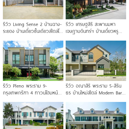
รีวิว Living Sense 2 บ้านฉาง-
รีวิว เศรษฐสิริ สะพานมหา
ระยอง บ้านเดี่ยวชั้นเดียวสไตล์โม
เจษฎาบดินทร์ฯ บ้านเดี่ยวหรู
เดิร์น ทำเล EEC ใกล้สุขุมวิท
สไตล์ Berlin Architecture​ ใกล้
มอเตอร์เวย์
รถไฟฟ้า และทางด่วน เริ่ม 15.9
รีวิว Pleno พระราม 9-
รีวิว อณาสิริ พระราม 5-สิริน
กรุงเทพกรีฑา 4 ทาวน์โฮมหน้า
ธร บ้านใหม่สไตล์ Modern Barn
กว้าง New Series สุด
House ใกล้ทางด่วนศรีรัช
Premium