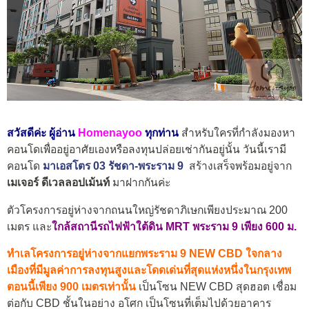
สวัสดีค่ะ ผู้อ่าน
Homenayoo
ทุกท่าน
สำหรับใครที่กำลังมองหา
คอนโดเพื่ออยู่อาศัยเองหรือลงทุนปล่อยเช่ากันอยู่นั้น วันนี้เรามี
คอนโด
มาเอสโตร 03 รัชดา-พระราม 9
สร้างเสร็จพร้อมอยู่จาก
เมเจอร์ ดีเวลลอปเม้นท์
มาฝากกันค่ะ
ตัวโครงการอยู่ห่างจากถนนใหญ่รัชดาภิเษกเพียงประมาณ 200
เมตร และ
ใกล้สถานีรถไฟฟ้าใต้ดิน MRT พระราม 9 เพียง 600 ม.
ทำเลโครงการอยู่ห่างจากแยกพระราม 9 NEW CBD ใจกลาง
เมืองที่มีมูลค่าการลงทุนสูงและโดดเด่นที่สุดแห่งหนึ่งในกรุงเทพ
ตอนนี้เพียง 900 เมตรเท่านั้น
เป็นโซน NEW CBD สุดฮอต เชื่อม
ต่อกับ CBD ชั้นในอย่าง อโศก เป็นโซนที่เต็มไปด้วยอาคาร