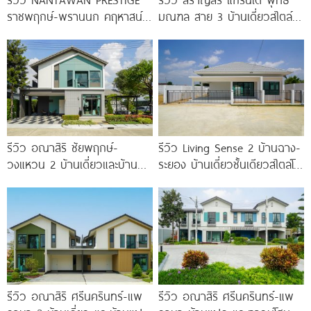
ราชพฤกษ์-พรานนก คฤหาสน์
มณฑล สาย 3 บ้านเดี่ยวสไตล์
หรู French Chateau จาก LH
Modern Farmhouse 100
เริ่ม
รีวิว อณาสิริ ชัยพฤกษ์-
รีวิว Living Sense 2 บ้านฉาง-
วงแหวน 2 บ้านเดี่ยวและบ้าน
ระยอง บ้านเดี่ยวชั้นเดียวสไตล์โม
แฝดดีไซน์ Lagom ติดถนนถนน
เดิร์น ทำเล EEC ใกล้สุขุมวิท
บางกรวย-ไทรน้อย เริ่ม 4.59
มอเตอร์เวย์
ล้าน*
รีวิว อณาสิริ ศรีนครินทร์-แพ
รีวิว อณาสิริ ศรีนครินทร์-แพ