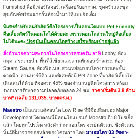
Furnished คือมีเฟอร์นิเจอร์, เครื่องปรับอากาศ, ชุดครัวและชุด
สุขภัณฑ์พร้อมฉากกั้นห้องน้ำมาให้แบบจัดเต็ม
พิเศษสำหรับคนรักสัตว์คือโครงการเป็นคอนโดแบบ Pet Friendly
คือเลี้ยงสัตว์ในคอนโดได้ด้วยค่ะ เพราะคอนโดส่วนใหญ่คือเลี้ยง
ไม่ได้นะคะ
ปัจจุบันเป็นคอนโดสร้างเสร็จพร้อมเข้าอยู่แล้ว
สิ่งอำนวยความสะดวกในโครงการครบครัน อาทิ
Lobby, ห้อง
สมุด, สระว่ายน้ำ, พื้นที่สีเขียวและลานพักผ่อนข้างสระ, ห้อง
Steam, Sauna, ห้องฟิตเนส, สวนหย่อมรอบโครงการและชั้น
ดาดฟ้า, ลานบาร์บีคิว และพิเศษคือมี Pet Zone ที่พาสัตว์เลี้ยงไป
เดินเล่นได้ด้วย ที่จอดรถ 45% ของจำนวนยูนิตโครงการ พร้อม
ระบบการรักษาความปลอดภัยตลอด 24 ชม.
ราคาเริ่มต้น 3.8 ล้าน
บาท* (เฉลี่ย 131,035. บาท/ตร.ม.)
Maestro
เป็นแบรนด์คอนโด Low Rise ที่มีชื่อเสียงของ Major
Development โดยตอนนี้มีคอนโดแบรนด์ Maestro ถึง 8 โปรเจ็ค
แล้ว โดยทุกโปรเจ็ค หลังคำว่ามาเอสโตร จะเป็นตัวเลข ซึ่งตัวเลข
นั้นมีที่มาจากซอยหลักของโครงการ โดย
มาเอสโตร 03 รัชดา-