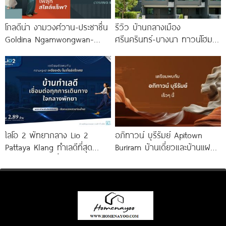
โกลดีน่า งามวงศ์วาน-ประชาชื่น
รีวิว บ้านกลางเมือง
Goldina Ngamwongwan-
ศรีนครินทร์-บางนา ทาวน์โฮม 3
Prachachuen ทาวน์โฮมใหม่
ชั้น 173 ตร.ม. พร้อม
ใกล้ Central และ The Mall
Penthouse
ไลโอ 2 พัทยากลาง Lio 2
อภิทาวน์ บุรีรัมย์ Apitown
Pattaya Klang ทำเลดีที่สุด
Buriram บ้านเดี่ยวและบ้านแฝดซี
ใจกลางพัทยา เชื่อมต่อทุกการ
รีส์ใหม่จาก AP ติดถนนบุรีรัมย์-
เดินทาง
นางรอง พร้อม Fitness 24