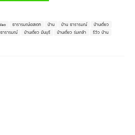
klao
ธารารมณ์เอสเตท
บ้าน
บ้าน ธารารมณ์
บ้านเดี่ยว
ว ธารารมณ์
บ้านเดี่ยว มีนบุรี
บ้านเดี่ยว ร่มเกล้า
รีวิว บ้าน