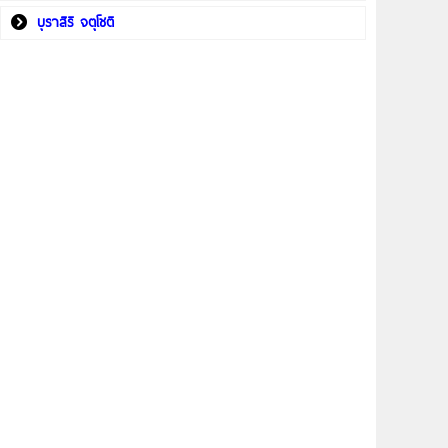
บุราสิริ จตุโชติ