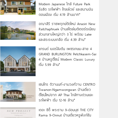
Modern Japanese ใกล้ Future Park
รังสิต รถไฟฟ้า โทลล์เวย์ และสนามบิน
ดอนเมือง เริ่ม 4.19 ล้านบาท*
อณาสิริ ราชพฤกษ์ตัดใหม่ Anasiri New
Ratchaphruek บ้านสไตล์เมดิเตอร์เรเนียน
ส่วนกลางใหญ่กว่า 3 ไร่ พร้อม Lake
และสระระบบเกลือ เริ่ม 4.39 ล้าน*
แกรนด์ เบอร์ลิงตัน เพชรเกษม-สาย 4
GRAND BURLINGTON Petchkasem-Sai
4 บ้านหรูดีไซน์ Modern Classic Luxury
เริ่ม 5.99 ล้าน*
เซนโทร ติวานนท์-งามวงศ์วาน CENTRO
Tiwanon-Ngamwongwan บ้านเดี่ยว
ดีไซน์ใหม่จาก AP Thai ใกล้ทางด่วนและ
รถไฟฟ้า เริ่ม 12-16 ล้าน*
เดอะ ซิตี้ พระราม 9-อ่อนนุช THE CITY
Rama 9-Onnut บ้านเดี่ยวหรูฟังก์ชัน