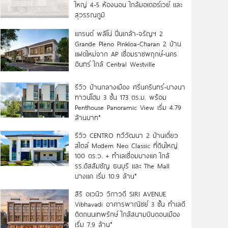
ใหญ่ 4-5 ห้องนอน ใกล้มอเตอร์เวย์ และ
สุวรรณภูมิ
แกรนด์ พลีโน่ ปิ่นเกล้า-จรัญฯ 2
Grande Pleno Pinkloa-Charan 2 บ้าน
แฝดใหม่จาก AP เชื่อมราชพฤกษ์-นคร
อินทร์ ใกล้ Central Westville
รีวิว บ้านกลางเมือง ศรีนครินทร์-บางนา
ทาวน์โฮม 3 ชั้น 173 ตร.ม. พร้อม
Penthouse Panoramic View เริ่ม 4.79
ล้านบาท*
รีวิว CENTRO ทวีวัฒนา 2 บ้านเดี่ยว
สไตล์ Modern Neo Classic ที่ดินใหญ่
100 ตร.ว. + ทำเลเชื่อมบางแค ใกล้
รร.อัสสัมชัญ ธนบุรี และ The Mall
บางแค เริ่ม 10.9 ล้าน*
สิริ อเวนิว วิภาวดี SIRI AVENUE
Vibhavadi อาคารพาณิชย์ 3 ชั้น ทำเลดี
ติดถนนเทพรักษ์ ใกล้สนามบินดอนเมือง
เริ่ม 7.9 ล้าน*