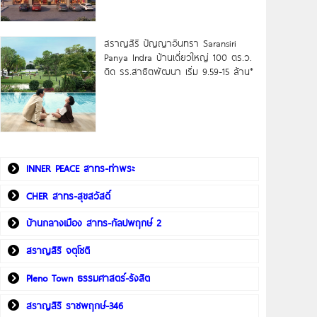
สราญสิริ ปัญญาอินทรา Saransiri
Panya Indra บ้านเดี่ยวใหญ่ 100 ตร.ว.
ดิด รร.สาธิตพัฒนา เริ่ม 9.59-15 ล้าน*
INNER PEACE สาทร-ท่าพระ
CHER สาทร-สุขสวัสดิ์
บ้านกลางเมือง สาทร-กัลปพฤกษ์ 2
สราญสิริ จตุโชติ
Pleno Town ธรรมศาสตร์-รังสิต
สราญสิริ ราชพฤกษ์-346