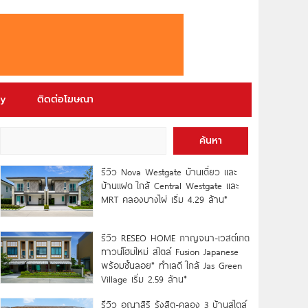
ry
ติดต่อโฆษณา
ค้นหา
รีวิว Nova Westgate บ้านเดี่ยว และ
บ้านแฝด ใกล้ Central Westgate และ
MRT คลองบางไผ่ เริ่ม 4.29 ล้าน*
รีวิว RESEO HOME กาญจนา-เวสต์เกต
ทาวน์โฮมใหม่ สไตล์ Fusion Japanese
พร้อมชั้นลอย* ทำเลดี ใกล้ Jas Green
Village เริ่ม 2.59 ล้าน*
รีวิว อณาสิริ รังสิต-คลอง 3 บ้านสไตล์