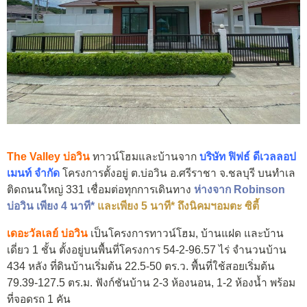
The Valley บ่อวิน
ทาวน์โฮมและบ้านจาก
บริษัท ฟิฟธ์ ดีเวลลอป
เมนท์ จำกัด
โครงการตั้งอยู่ ต.บ่อวิน อ.ศรีราชา จ.ชลบุรี บนทำเล
ติดถนนใหญ่ 331 เชื่อมต่อทุกการเดินทาง
ห่างจาก Robinson
บ่อวิน เพียง 4 นาที*
และเพียง 5 นาที* ถึงนิคมฯอมตะ ซิตี้
เดอะวัลเลย์ บ่อวิน
เป็นโครงการทาวน์โฮม, บ้านแฝด และบ้าน
เดี่ยว 1 ชั้น ตั้งอยู่บนพื้นที่โครงการ 54-2-96.57 ไร่ จำนวนบ้าน
434 หลัง ที่ดินบ้านเริ่มต้น 22.5-50 ตร.ว. พื้นที่ใช้สอยเริ่มต้น
79.39-127.5 ตร.ม. ฟังก์ชันบ้าน 2-3 ห้องนอน, 1-2 ห้องน้ำ พร้อม
ที่จอดรถ 1 คัน