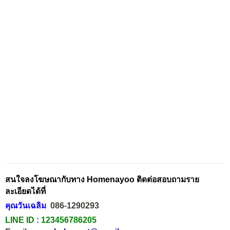
สนใจลงโฆษณากับทาง Homenayoo ติดต่อสอบถามราย
ละเอียดได้ที่
คุณวันเฉลิม
086-1290293
LINE ID :
123456786205