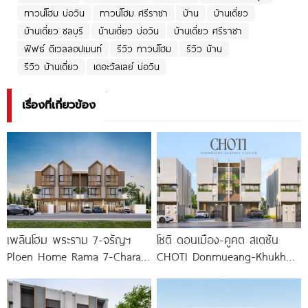
ทาวน์โฮม บ่อวิน
ทาวน์โฮม ศรีราชา
บ้าน
บ้านเดี่ยว
บ้านเดี่ยว ชลบุรี
บ้านเดี่ยว บ่อวิน
บ้านเดี่ยว ศรีราชา
ฟิฟธ์ ดีเวลลอปเมนท์
รีวิว ทาวน์โฮม
รีวิว บ้าน
รีวิว บ้านเดี่ยว
เดอะวัลเลย์ บ่อวิน
เรื่องที่เกี่ยวข้อง
เพลินโฮม พระราม 7-จรัญฯ
โชติ ดอนเมือง-คูคต สเตชัน
Ploen Home Rama 7-Charan
CHOTI Donmueang-Khukhot
ทาวน์โฮม 3 ชั้น
Station