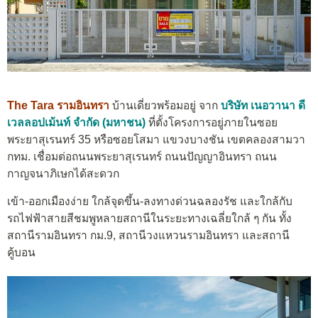
The Tara รามอินทรา
บ้านเดี่ยวพร้อมอยู่ จาก
บริษัท เนอวานา ดี
เวลลอปเม้นท์ จำกัด (มหาชน)
ที่ตั้งโครงการอยู่ภายในซอย
พระยาสุเรนทร์ 35 หรือซอยโสมา แขวงบางชัน เขตคลองสามวา
กทม. เชื่อมต่อถนนพระยาสุเรนทร์ ถนนปัญญาอินทรา ถนน
กาญจนาภิเษกได้สะดวก
เข้า-ออกเมืองง่าย ใกล้จุดขึ้น-ลงทางด่วนฉลองรัช และใกล้กับ
รถไฟฟ้าสายสีชมพูหลายสถานีในระยะทางเฉลี่ยใกล้ ๆ กัน ทั้ง
สถานีรามอินทรา กม.9, สถานีวงแหวนรามอินทรา และสถานี
คู้บอน