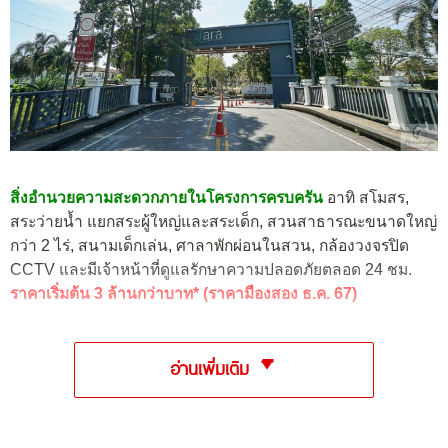
สิ่งอำนวยความสะดวกภายในโครงการครบครัน
อาทิ สโมสร,
สระว่ายน้ำ แยกสระผู้ใหญ่และสระเด็ก, สวนสาธารณะขนาดใหญ่
กว่า 2 ไร่, สนามเด็กเล่น, ศาลาพักผ่อนในสวน, กล้องวงจรปิด
CCTV และมีเจ้าหน้าที่ดูแลรักษาความปลอดภัยตลอด 24 ชม.
ราคาเริ่มต้น 3 ล้านกว่าบาท* (ราคามืองสอง ธ.ค. 67)
อ่านเพิ่มเติม