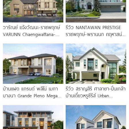
วารัณย์ แจ้งวัฒนะ-ราชพฤกษ์
รีวิว NANTAWAN PRESTIGE
VARUNN Chaengwattana-
ราชพฤกษ์-พรานนก คฤหาสน์
Ratchapruek ใกล้ รร.นานาชาติ
หรู French Chateau จาก LH
SISB นนทบุรี ราคาเริ่ม 25
เริ่ม
บ้านแฝด แกรนด์ พลีโน่ เมกา
รีวิว สราญสิริ ศาลายา-ปิ่นเกล้า
บางนา Grande Pleno Mega
บ้านเดี่ยวหรูซีรีส์ Urban
Bangna ติด
Farmhouse พร้อมเพดาน
Double Volume ทำเลติดถนน
ใหญ่