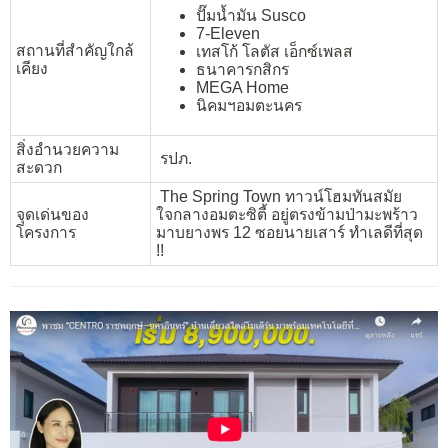
ปั๊มน้ำมัน Susco
7-Eleven
สถานที่สำคัญใกล้
เทสโก้ โลตัส เอ็กซ์เพลส
เคียง
ธนาคารกสิกร
MEGA Home
นิคมฯอมตะนคร
สิ่งอำนวยความ
รปภ.
สะดวก
The Spring Town ทาวน์โฮมทันสมัย
จุดเด่นของ
ใจกลางอมตะซิตี้ อยู่ตรงข้ามป่ามะพร้าว
โครงการ
มาบยางพร 12 ซอยนายเสาร์ ทำเลดีที่สุด
!!