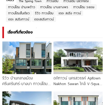
TAGS
The Spring Town
ทาวน์โฮม
ทาวน์โฮม ปลวกแดง
ทาวน์โฮม ป่ามะพร้าว
ทาวน์โฮม มาบยางพร
ทาวน์โฮม ระยอง
ทาวน์โฮมชั้นเดียว
รีวิว ทาวน์โฮม
เดอะ สปริง ทาวน์
เดอะ สปริงทาวน์
เดอะสปริงทาวน์
เรื่องที่เกี่ยวข้อง
รีวิว บ้านกลางเมือง
อภิทาวน์ นครสวรรค์ Apitown
ศรีนครินทร์-บางนา ทาวน์โฮม 3
Nakhon Sawan ใกล้ V-Square
ชั้น 173 ตร.ม. พร้อม
และ Central เพียง
Penthouse