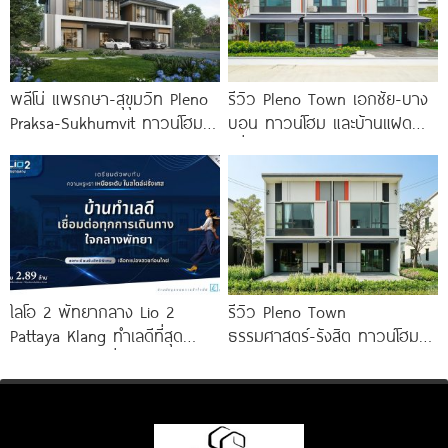
พลีโน่ แพรกษา-สุขุมวิท Pleno
รีวิว Pleno Town เอกชัย-บาง
Praksa-Sukhumvit ทาวน์โฮม
บอน ทาวน์โฮม และบ้านแฝด
และบ้านแฝดใหม่ ติดถนนสุขุมวิท
เพื่อคนรุ่นใหม่ ใกล้ทางด่วน และ
สายเก่า พร้อม Fitness 24 ชม.*
Central 2
ไลโอ 2 พัทยากลาง Lio 2
รีวิว Pleno Town
Pattaya Klang ทำเลดีที่สุด
ธรรมศาสตร์-รังสิต ทาวน์โฮม
ใจกลางพัทยา เชื่อมต่อทุกการ
และบ้านแฝด 2 ชั้น ใกล้
เดินทาง
ม.ธรรมศาสตร์